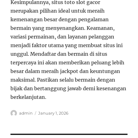
Kesimpulannya, situs toto slot gacor
merupakan pilihan ideal untuk meraih
kemenangan besar dengan pengalaman
bermain yang menyenangkan. Keamanan,
variasi permainan, dan layanan pelanggan
menjadi faktor utama yang membuat situs ini
unggul. Mendaftar dan bermain di situs
terpercaya ini akan memberikan peluang lebih
besar dalam meraih jackpot dan keuntungan
maksimal. Pastikan selalu bermain dengan
bijak dan bertanggung jawab demi kesenangan
berkelanjutan.
Author
Posted
admin
January 1, 2026
on