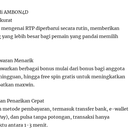
 di AMBON4D
kurat
i mengenai RTP diperbarui secara rutin, memberikan
yang lebih besar bagi pemain yang pandai memilih
waran Menarik
rkan berbagai bonus mulai dari bonus bagi anggota
mingguan, hingga free spin gratis untuk meningkatkan
atkan maxwin.
dan Penarikan Cepat
 metode pembayaran, termasuk transfer bank, e-wallet
ay), dan pulsa tanpa potongan, transaksi hanya
u antara 1-3 menit.