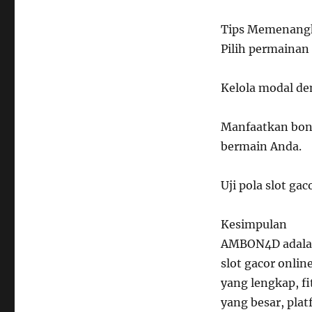
Tips Memenangk
Pilih permainan
Kelola modal de
Manfaatkan bon
bermain Anda.
Uji pola slot g
Kesimpulan
AMBON4D adalah 
slot gacor onli
yang lengkap, f
yang besar, plat