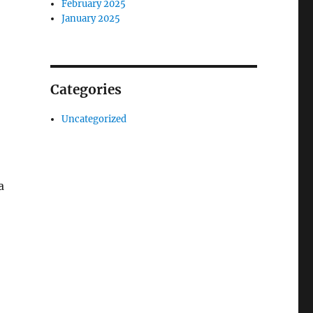
February 2025
January 2025
Categories
Uncategorized
a