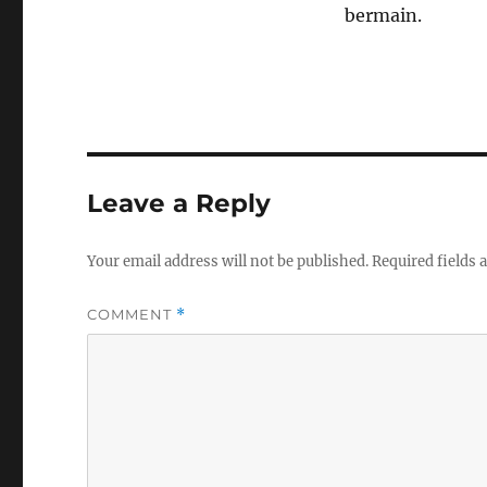
bermain.
Leave a Reply
Your email address will not be published.
Required fields
COMMENT
*