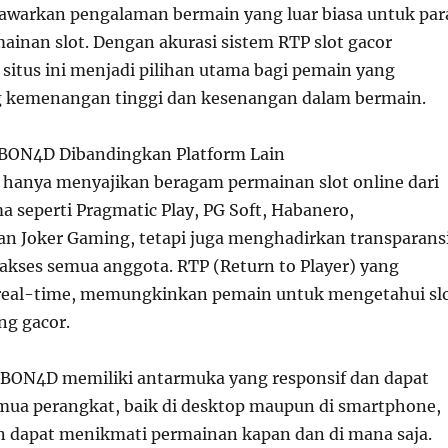
awarkan pengalaman bermain yang luar biasa untuk par
inan slot. Dengan akurasi sistem RTP slot gacor
situs ini menjadi pilihan utama bagi pemain yang
g kemenangan tinggi dan kesenangan dalam bermain.
ON4D Dibandingkan Platform Lain
hanya menyajikan beragam permainan slot online dari
a seperti Pragmatic Play, PG Soft, Habanero,
n Joker Gaming, tetapi juga menghadirkan transparans
iakses semua anggota. RTP (Return to Player) yang
 real-time, memungkinkan pemain untuk mengetahui sl
g gacor.
MBON4D memiliki antarmuka yang responsif dan dapat
mua perangkat, baik di desktop maupun di smartphone,
 dapat menikmati permainan kapan dan di mana saja.