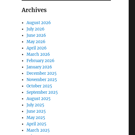
Archives
August 2026
July 2026
June 2026
May 2026
April 2026
March 2026
February 2026
January 2026
December 2025
November 2025
October 2025
September 2025
August 2025
July 2025
June 2025
May 2025
April 2025
March 2025