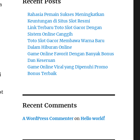
Recent Posts
a
Rahasia Pemain Sukses Meningkatkan
Keuntungan di Situs Slot Resmi
Link Terbaru Toto Slot Gacor Dengan
Sistem Online Canggih
Toto Slot Gacor Membawa Warna Baru
Dalam Hiburan Online
Game Online Favorit Dengan Banyak Bonus
Dan Keseruan
Game Online Viral yang Dipenuhi Promo
Bonus Terbaik
i
ot
Recent Comments
A WordPress Commenter
on
Hello world!