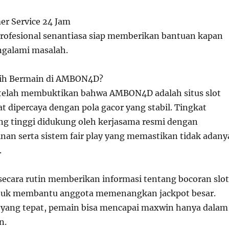
r Service 24 Jam
ofesional senantiasa siap memberikan bantuan kapan
ngalami masalah.
ih Bermain di AMBON4D?
telah membuktikan bahwa AMBON4D adalah situs slot
t dipercaya dengan pola gacor yang stabil. Tingkat
g tinggi didukung oleh kerjasama resmi dengan
nan serta sistem fair play yang memastikan tidak adany
.
cara rutin memberikan informasi tentang bocoran slot
ntuk membantu anggota memenangkan jackpot besar.
 yang tepat, pemain bisa mencapai maxwin hanya dalam
n.