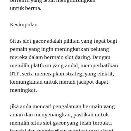
tertentu yang lebih menguntungkan
untuk berma.
Kesimpulan
Situs slot gacor adalah pilihan yang tepat bagi
pemain yang ingin meningkatkan peluang
mereka dalam bermain slot daring. Dengan
memilih platform yang andal, memperhatikan
RTP, serta menerapkan strategi yang efektif,
kemungkinan untuk meraih jackpot dapat
meningkat.
Jika anda mencari pengalaman bermain yang
aman dan menyenangkan, pastikan untuk
memilih situs slot gacor yang telah terbukti