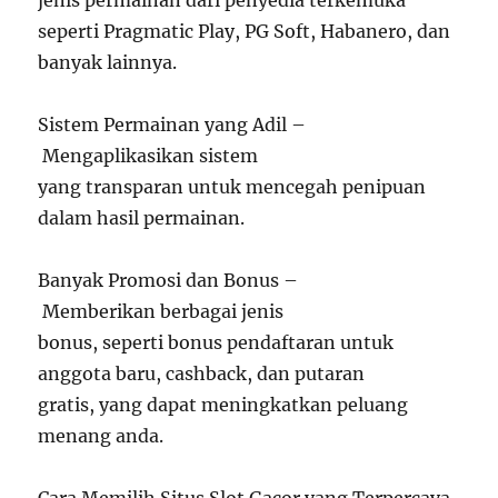
jenis permainan dari penyedia terkemuka
seperti Pragmatic Play, PG Soft, Habanero, dan
banyak lainnya.
Sistem Permainan yang Adil –
Mengaplikasikan sistem
yang transparan untuk mencegah penipuan
dalam hasil permainan.
Banyak Promosi dan Bonus –
Memberikan berbagai jenis
bonus, seperti bonus pendaftaran untuk
anggota baru, cashback, dan putaran
gratis, yang dapat meningkatkan peluang
menang anda.