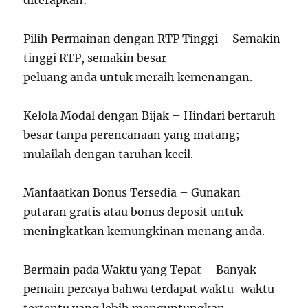
diterapkan:
Pilih Permainan dengan RTP Tinggi – Semakin
tinggi RTP, semakin besar
peluang anda untuk meraih kemenangan.
Kelola Modal dengan Bijak – Hindari bertaruh
besar tanpa perencanaan yang matang;
mulailah dengan taruhan kecil.
Manfaatkan Bonus Tersedia – Gunakan
putaran gratis atau bonus deposit untuk
meningkatkan kemungkinan menang anda.
Bermain pada Waktu yang Tepat – Banyak
pemain percaya bahwa terdapat waktu-waktu