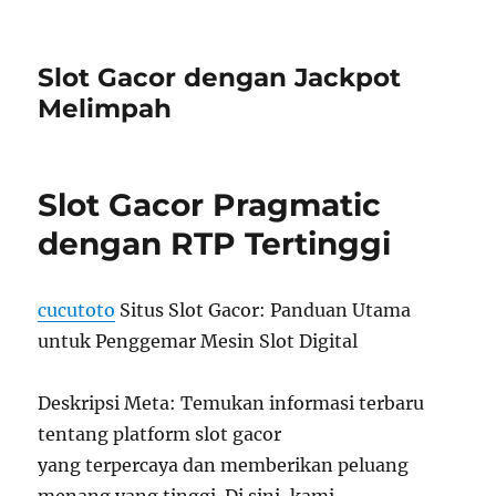
Slot Gacor dengan Jackpot
Melimpah
Slot Gacor Pragmatic
dengan RTP Tertinggi
cucutoto
Situs Slot Gacor: Panduan Utama
untuk Penggemar Mesin Slot Digital
Deskripsi Meta: Temukan informasi terbaru
tentang platform slot gacor
yang terpercaya dan memberikan peluang