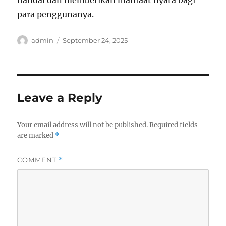
handal dan memberikan manfaat nyata bagi
para penggunanya.
Author
Posted
admin
September 24, 2025
on
Leave a Reply
Your email address will not be published.
Required fields
are marked
*
COMMENT
*