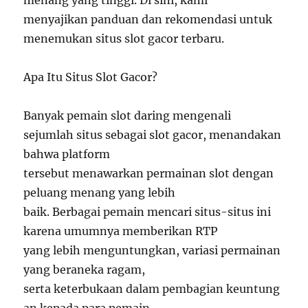
menang yang tinggi. Di sini, kami
menyajikan panduan dan rekomendasi untuk
menemukan situs slot gacor terbaru.
Apa Itu Situs Slot Gacor?
Banyak pemain slot daring mengenali
sejumlah situs sebagai slot gacor, menandakan
bahwa platform
tersebut menawarkan permainan slot dengan
peluang menang yang lebih
baik. Berbagai pemain mencari situs-situs ini
karena umumnya memberikan RTP
yang lebih menguntungkan, variasi permainan
yang beraneka ragam,
serta keterbukaan dalam pembagian keuntung