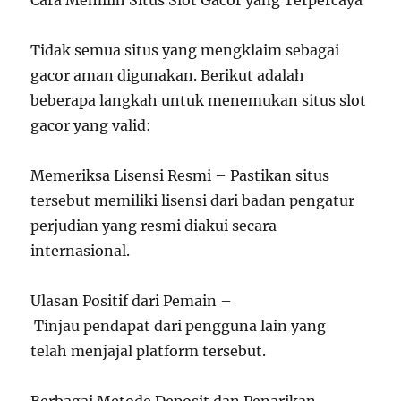
Cara Memilih Situs Slot Gacor yang Terpercaya
Tidak semua situs yang mengklaim sebagai
gacor aman digunakan. Berikut adalah
beberapa langkah untuk menemukan situs slot
gacor yang valid:
Memeriksa Lisensi Resmi – Pastikan situs
tersebut memiliki lisensi dari badan pengatur
perjudian yang resmi diakui secara
internasional.
Ulasan Positif dari Pemain –
Tinjau pendapat dari pengguna lain yang
telah menjajal platform tersebut.