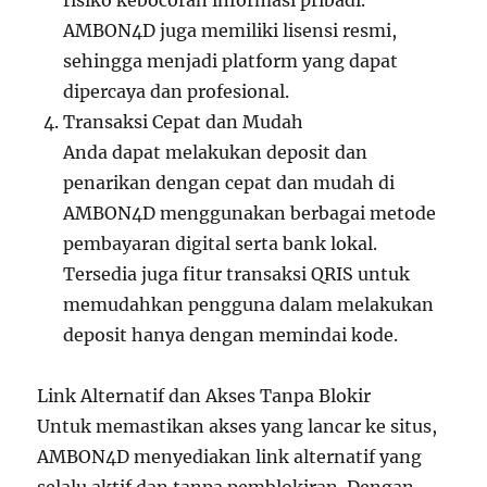
risiko kebocoran informasi pribadi.
AMBON4D juga memiliki lisensi resmi,
sehingga menjadi platform yang dapat
dipercaya dan profesional.
Transaksi Cepat dan Mudah
Anda dapat melakukan deposit dan
penarikan dengan cepat dan mudah di
AMBON4D menggunakan berbagai metode
pembayaran digital serta bank lokal.
Tersedia juga fitur transaksi QRIS untuk
memudahkan pengguna dalam melakukan
deposit hanya dengan memindai kode.
Link Alternatif dan Akses Tanpa Blokir
Untuk memastikan akses yang lancar ke situs,
AMBON4D menyediakan link alternatif yang