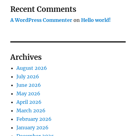
Recent Comments
A WordPress Commenter
on
Hello world!
Archives
August 2026
July 2026
June 2026
May 2026
April 2026
March 2026
February 2026
January 2026