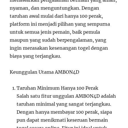
menawarkan pengalaman bermain yang aman,
nyaman, dan menguntungkan. Dengan
taruhan awal mulai dari hanya 100 perak,
platform ini menjadi pilihan yang sempurna
untuk semua jenis pemain, baik pemula
maupun yang sudah berpengalaman, yang
ingin merasakan kesenangan togel dengan
biaya yang terjangkau.
Keunggulan Utama AMBON4D
Taruhan Minimum Hanya 100 Perak
Salah satu fitur unggulan AMBON4D adalah
taruhan minimal yang sangat terjangkau.
Dengan hanya membayar 100 perak, siapa
pun dapat menikmati keseruan bermain