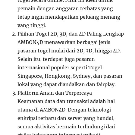
togel secara online. Fitur ini ideal untuk
pemain dengan anggaran terbatas yang
tetap ingin mendapatkan peluang menang
yang tinggi.
Pilihan Togel 2D, 3D, dan 4D Paling Lengkap
AMBON4D menawarkan berbagai jenis
pasaran togel mulai dari 2D, 3D, hingga 4D.
Selain itu, terdapat juga pasaran
internasional populer seperti Togel
Singapore, Hongkong, Sydney, dan pasaran
lokal yang dapat diandalkan dan fairplay.
Platform Aman dan Terpercaya
Keamanan data dan transaksi adalah hal
utama di AMBON4D. Dengan teknologi
enkripsi terbaru dan server yang handal,
semua aktivitas bermain terlindungi dari