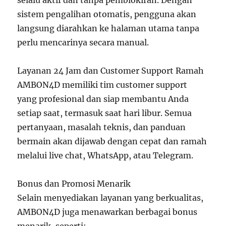
selalu aktif dan tanpa pemblokiran. Dengan
sistem pengalihan otomatis, pengguna akan
langsung diarahkan ke halaman utama tanpa
perlu mencarinya secara manual.
Layanan 24 Jam dan Customer Support Ramah
AMBON4D memiliki tim customer support
yang profesional dan siap membantu Anda
setiap saat, termasuk saat hari libur. Semua
pertanyaan, masalah teknis, dan panduan
bermain akan dijawab dengan cepat dan ramah
melalui live chat, WhatsApp, atau Telegram.
Bonus dan Promosi Menarik
Selain menyediakan layanan yang berkualitas,
AMBON4D juga menawarkan berbagai bonus