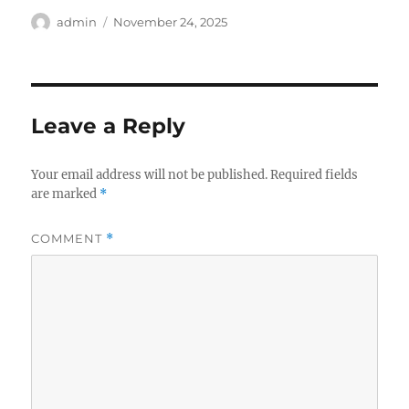
Author
Posted
admin
November 24, 2025
on
Leave a Reply
Your email address will not be published.
Required fields
are marked
*
COMMENT
*