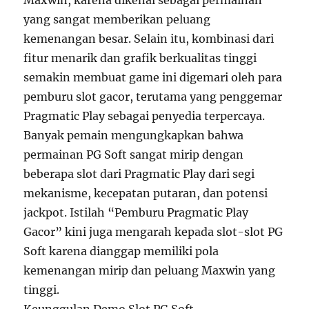
Maxwin, karena dikenal sebagai permainan
yang sangat memberikan peluang
kemenangan besar. Selain itu, kombinasi dari
fitur menarik dan grafik berkualitas tinggi
semakin membuat game ini digemari oleh para
pemburu slot gacor, terutama yang penggemar
Pragmatic Play sebagai penyedia terpercaya.
Banyak pemain mengungkapkan bahwa
permainan PG Soft sangat mirip dengan
beberapa slot dari Pragmatic Play dari segi
mekanisme, kecepatan putaran, dan potensi
jackpot. Istilah “Pemburu Pragmatic Play
Gacor” kini juga mengarah kepada slot-slot PG
Soft karena dianggap memiliki pola
kemenangan mirip dan peluang Maxwin yang
tinggi.