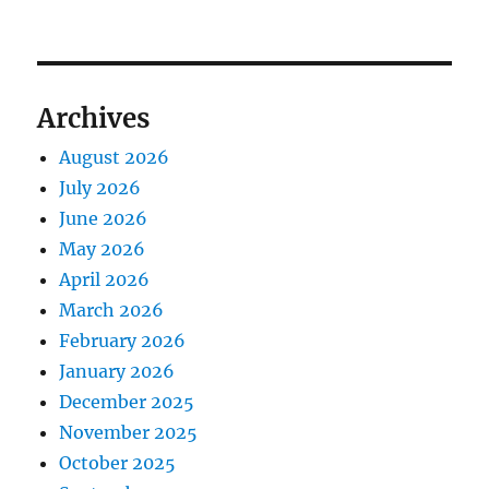
Archives
August 2026
July 2026
June 2026
May 2026
April 2026
March 2026
February 2026
January 2026
December 2025
November 2025
October 2025