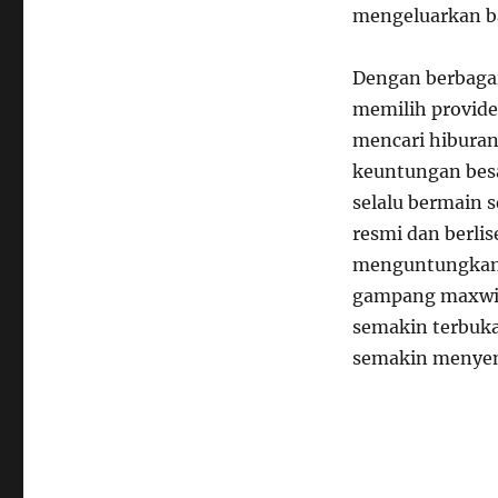
mengeluarkan b
Dengan berbagai
memilih provide
mencari hiburan
keuntungan bes
selalu bermain 
resmi dan berli
menguntungkan. 
gampang maxwin
semakin terbuka
semakin menye