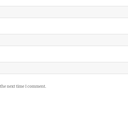
 the next time I comment.