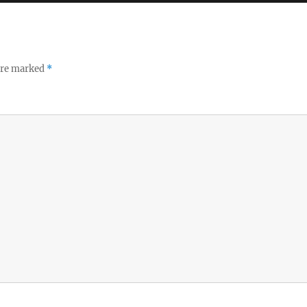
 are marked
*