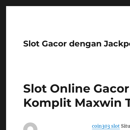
Slot Gacor dengan Jack
Slot Online Gacor
Komplit Maxwin T
coin303 slot
Situ