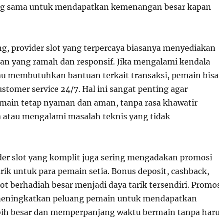
g sama untuk mendapatkan kemenangan besar kapan
ng, provider slot yang terpercaya biasanya menyediakan
an yang ramah dan responsif. Jika mengalami kendala
au membutuhkan bantuan terkait transaksi, pemain bisa
tomer service 24/7. Hal ini sangat penting agar
main tetap nyaman dan aman, tanpa rasa khawatir
 atau mengalami masalah teknis yang tidak
ider slot yang komplit juga sering mengadakan promosi
ik untuk para pemain setia. Bonus deposit, cashback,
t berhadiah besar menjadi daya tarik tersendiri. Promo
eningkatkan peluang pemain untuk mendapatkan
ih besar dan memperpanjang waktu bermain tanpa har