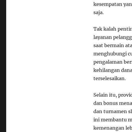
kesempatan yan
saja.
Tak kalah penti
layanan pelangg
saat bermain at
menghubungi cus
pengalaman ber
kehilangan dana
terselesaikan.
Selain itu, prov
dan bonus menar
dan turnamen slo
ini membantu m
kemenangan leb