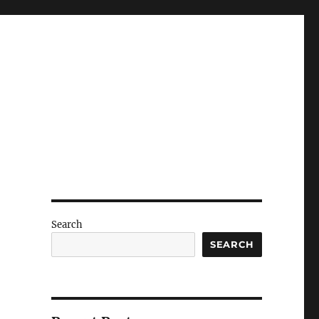
Search
SEARCH