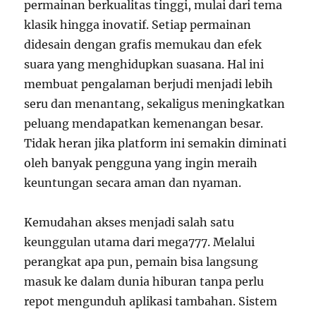
permainan berkualitas tinggi, mulai dari tema
klasik hingga inovatif. Setiap permainan
didesain dengan grafis memukau dan efek
suara yang menghidupkan suasana. Hal ini
membuat pengalaman berjudi menjadi lebih
seru dan menantang, sekaligus meningkatkan
peluang mendapatkan kemenangan besar.
Tidak heran jika platform ini semakin diminati
oleh banyak pengguna yang ingin meraih
keuntungan secara aman dan nyaman.
Kemudahan akses menjadi salah satu
keunggulan utama dari mega777. Melalui
perangkat apa pun, pemain bisa langsung
masuk ke dalam dunia hiburan tanpa perlu
repot mengunduh aplikasi tambahan. Sistem