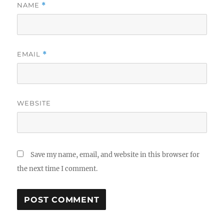
NAME
*
EMAIL
*
WEBSITE
Save my name, email, and website in this browser for
the next time I comment.