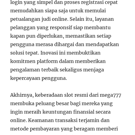
login yang simpel dan proses registrasi cepat
memudahkan siapa saja untuk memulai
petualangan judi online. Selain itu, layanan
pelanggan yang responsif siap membantu
kapan pun diperlukan, memastikan setiap
pengguna merasa dihargai dan mendapatkan
solusi tepat. Inovasi ini membuktikan
komitmen platform dalam memberikan
pengalaman terbaik sekaligus menjaga
kepercayaan pengguna.
Akhirnya, keberadaan slot resmi dari mega777
membuka peluang besar bagi mereka yang
ingin meraih keuntungan finansial secara
online. Keamanan transaksi terjamin dan
metode pembayaran yang beragam memberi