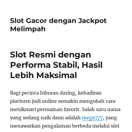
Slot Gacor dengan Jackpot
Melimpah
Slot Resmi dengan
Performa Stabil, Hasil
Lebih Maksimal
Bagi pecinta hiburan daring, kehadiran
platform judi online semakin mengubah cara
menikmati permainan favorit. Salah satu nama
yang sedang naik daun adalah
mega777
, yang
menawarkan pengalaman berbeda melalui slot