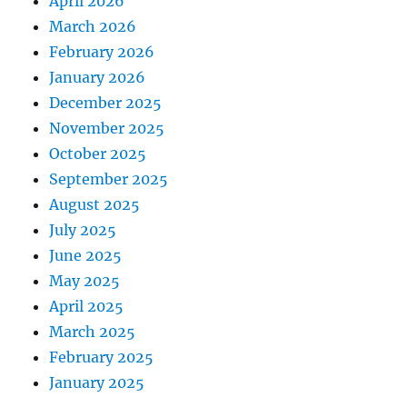
April 2026
March 2026
February 2026
January 2026
December 2025
November 2025
October 2025
September 2025
August 2025
July 2025
June 2025
May 2025
April 2025
March 2025
February 2025
January 2025