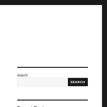
Search
SEARCH