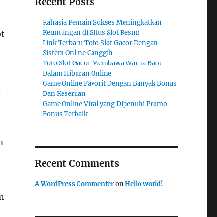
Recent Posts
Rahasia Pemain Sukses Meningkatkan
Keuntungan di Situs Slot Resmi
ot
Link Terbaru Toto Slot Gacor Dengan
Sistem Online Canggih
Toto Slot Gacor Membawa Warna Baru
Dalam Hiburan Online
Game Online Favorit Dengan Banyak Bonus
.
Dan Keseruan
Game Online Viral yang Dipenuhi Promo
Bonus Terbaik
m
Recent Comments
A WordPress Commenter
on
Hello world!
in