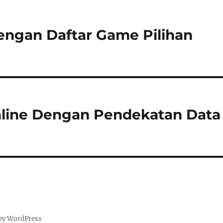
 Dengan Daftar Game Pilihan
line Dengan Pendekatan Data
by WordPress