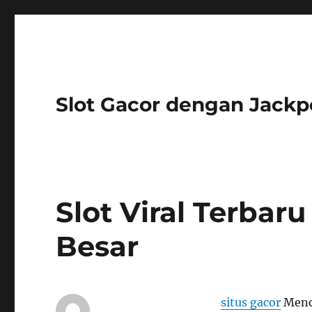
Slot Gacor dengan Jack
Slot Viral Terbar
Besar
situs gacor
Menca