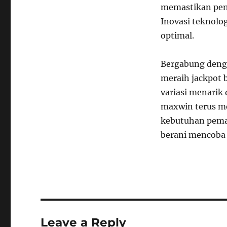
memastikan pen
Inovasi teknol
optimal.
Bergabung denga
meraih jackpot 
variasi menarik
maxwin terus me
kebutuhan pema
berani mencoba
Leave a Reply