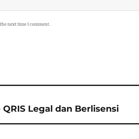
 the next time I comment.
 QRIS Legal dan Berlisensi