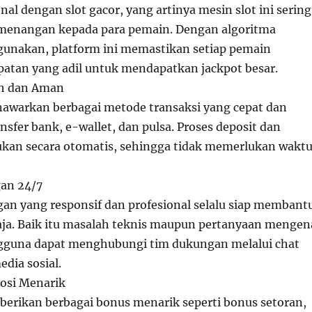
l dengan slot gacor, yang artinya mesin slot ini sering
enangan kepada para pemain. Dengan algoritma
gunakan, platform ini memastikan setiap pemain
atan yang adil untuk mendapatkan jackpot besar.
h dan Aman
nawarkan berbagai metode transaksi yang cepat dan
nsfer bank, e-wallet, dan pulsa. Proses deposit dan
ukan secara otomatis, sehingga tidak memerlukan wakt
an 24/7
an yang responsif dan profesional selalu siap membant
ja. Baik itu masalah teknis maupun pertanyaan mengen
gguna dapat menghubungi tim dukungan melalui chat
dia sosial.
osi Menarik
rikan berbagai bonus menarik seperti bonus setoran,