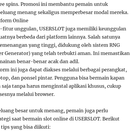
ree spins. Promosi ini membantu pemain untuk
eluang menang sekaligus memperbesar modal mereka.
tform Online
r-fitur unggulan, USERSLOT juga memiliki keunggulan
atnya berbeda dari platform lainnya. Salah satunya
kemenangan yang tinggi, didukung oleh sistem RNG
Generator) yang telah terbukti aman. Ini memastikan
mainan benar-benar acak dan adil.
form ini juga dapat diakses melalui berbagai perangkat,
ptop, dan ponsel pintar. Pengguna bisa bermain kapan
 saja tanpa harus menginstal aplikasi khusus, cukup
esnya melalui browser.
luang besar untuk menang, pemain juga perlu
tegi saat bermain slot online di USERSLOT. Berikut
tips yang bisa diikuti: