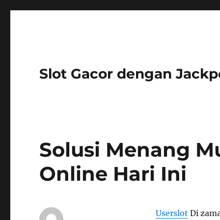
Slot Gacor dengan Jack
Solusi Menang Mu
Online Hari Ini
Userslot
Di zama