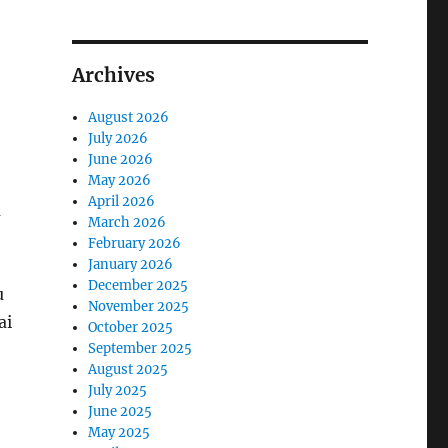
Archives
August 2026
July 2026
June 2026
May 2026
April 2026
u
March 2026
February 2026
January 2026
December 2025
u
November 2025
ai
October 2025
September 2025
August 2025
July 2025
June 2025
May 2025