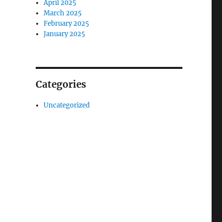
April 2025
March 2025
February 2025
January 2025
Categories
Uncategorized