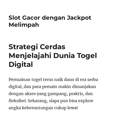
Slot Gacor dengan Jackpot
Melimpah
Strategi Cerdas
Menjelajahi Dunia Togel
Digital
Permainan togel terus naik daun di era serba
digital, dan para pemain makin dimanjakan
dengan akses yang gampang, praktis, dan
fleksibel. Sekarang, siapa pun bisa explore
angka keberuntungan cukup lewat