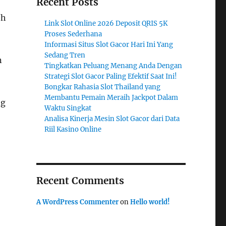
Recent Posts
eh
Link Slot Online 2026 Deposit QRIS 5K
Proses Sederhana
Informasi Situs Slot Gacor Hari Ini Yang
Sedang Tren
n
Tingkatkan Peluang Menang Anda Dengan
Strategi Slot Gacor Paling Efektif Saat Ini!
Bongkar Rahasia Slot Thailand yang
Membantu Pemain Meraih Jackpot Dalam
ng
Waktu Singkat
Analisa Kinerja Mesin Slot Gacor dari Data
Riil Kasino Online
Recent Comments
A WordPress Commenter
on
Hello world!