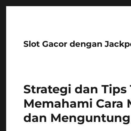
Slot Gacor dengan Jack
Strategi dan Tips
Memahami Cara 
dan Menguntung