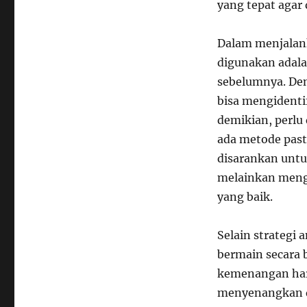
yang tepat aga
Dalam menjalank
digunakan adala
sebelumnya. Den
bisa mengidenti
demikian, perlu 
ada metode past
disarankan untu
melainkan meng
yang baik.
Selain strategi 
bermain secara 
kemenangan haru
menyenangkan d