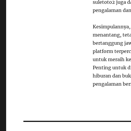
suletoto2 juga d
pengalaman dan 
Kesimpulannya, 
menantang, teta
bertanggung jaw
platform terper
untuk meraih k
Penting untuk d
hiburan dan buk
pengalaman ber