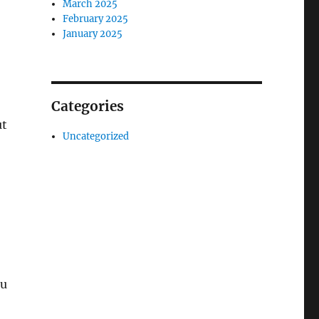
March 2025
February 2025
January 2025
Categories
ut
Uncategorized
ru