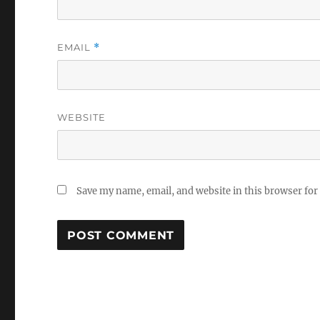
EMAIL
*
WEBSITE
Save my name, email, and website in this browser for