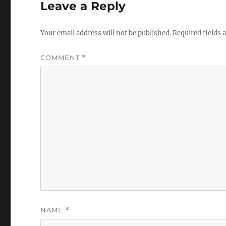
Leave a Reply
Your email address will not be published.
Required fields
COMMENT
*
NAME
*