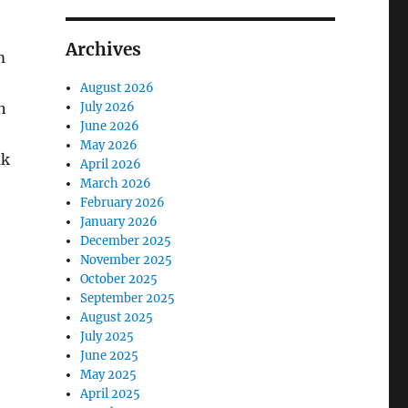
Archives
m
August 2026
n
July 2026
June 2026
May 2026
ak
April 2026
March 2026
February 2026
January 2026
December 2025
November 2025
October 2025
September 2025
August 2025
July 2025
June 2025
May 2025
April 2025