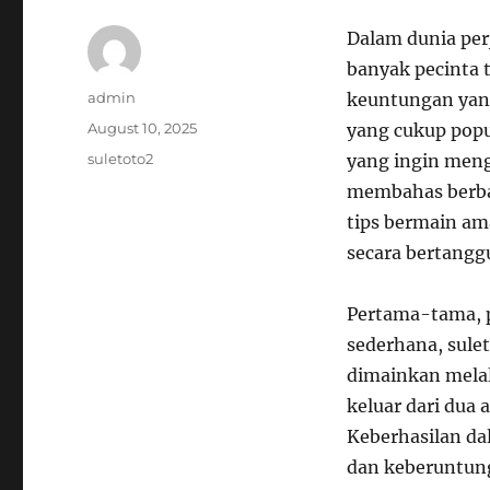
Dalam dunia per
banyak pecinta 
Author
admin
keuntungan yang
Posted
August 10, 2025
yang cukup popul
on
Tags
suletoto2
yang ingin meng
membahas berbag
tips bermain a
secara bertangg
Pertama-tama, p
sederhana, sule
dimainkan melal
keluar dari dua
Keberhasilan da
dan keberuntun