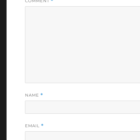
COMMENT
*
NAME
*
EMAIL
*