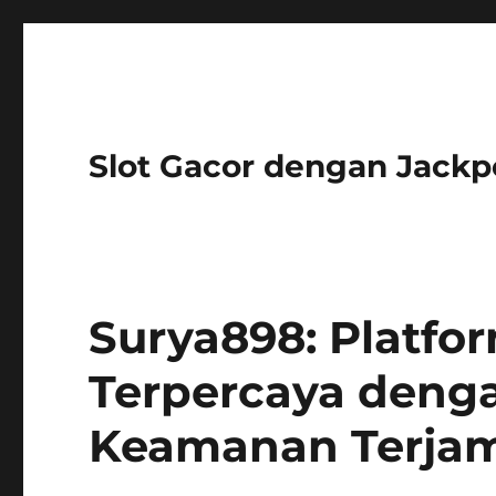
Slot Gacor dengan Jack
Surya898: Platfo
Terpercaya denga
Keamanan Terja