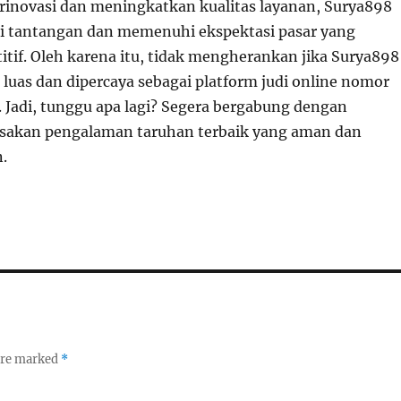
rinovasi dan meningkatkan kualitas layanan, Surya898
i tantangan dan memenuhi ekspektasi pasar yang
tif. Oleh karena itu, tidak mengherankan jika Surya898
 luas dan dipercaya sebagai platform judi online nomor
r. Jadi, tunggu apa lagi? Segera bergabung dengan
asakan pengalaman taruhan terbaik yang aman dan
.
 are marked
*