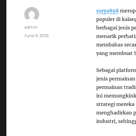
surya898
merupa
populer di kala
Author
admin
berbagai jenis 
Posted
June 9, 2025
menarik perhati
on
membahas secar
yang membuat Su
Sebagai platfor
jenis permainan 
permainan tradi
ini memungkink
strategi mereka
menghadirkan p
industri, sehi