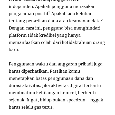
independen. Apakah pengguna merasakan
pengalaman positif? Apakah ada keluhan
tentang penarikan dana atau keamanan data?
Dengan cara ini, pengguna bisa menghindari
platform tidak kredibel yang hanya
memanfaatkan celah dari ketidaktahuan orang
baru.
Penggunaan waktu dan anggaran pribadi juga
harus diperhatikan. Pastikan kamu
menetapkan batas penggunaan dana dan
durasi aktivitas. Jika aktivitas digital tertentu
membuatmu kehilangan kontrol, berhenti
sejenak. Ingat, hidup bukan speedrun—nggak
harus selalu gas terus.