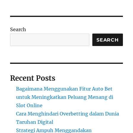
Menemukan
Kenyamanan
Digital
Lewat
Platform
Search
Hiburan
yang
SEARCH
Aman
dan
Terpercaya
Recent Posts
Bagaimana Menggunakan Fitur Auto Bet
untuk Meningkatkan Peluang Menang di
Slot Online
Cara Menghindari Overbetting dalam Dunia
Taruhan Digital
Strategi Ampuh Menggandakan