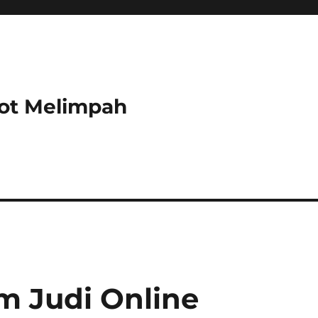
pot Melimpah
m Judi Online