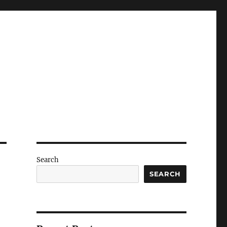
Search
SEARCH