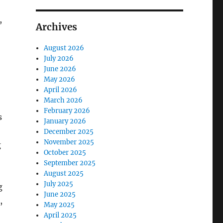
,
Archives
August 2026
July 2026
June 2026
May 2026
April 2026
March 2026
February 2026
s
January 2026
December 2025
November 2025
g
October 2025
September 2025
August 2025
July 2025
g
June 2025
,
May 2025
April 2025