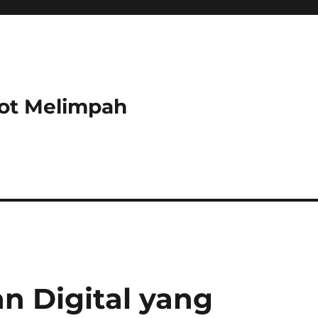
pot Melimpah
n Digital yang