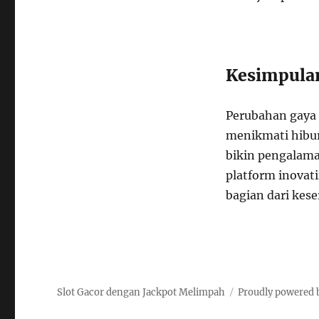
Kesimpula
Perubahan gaya 
menikmati hibura
bikin pengalama
platform inovati
bagian dari kese
Slot Gacor dengan Jackpot Melimpah
Proudly powered 