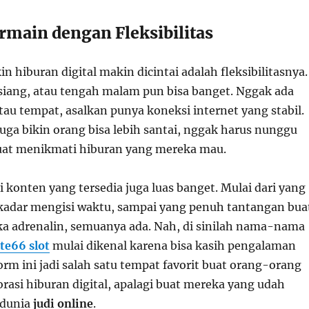
rmain dengan Fleksibilitas
in hiburan digital makin dicintai adalah fleksibilitasnya.
siang, atau tengah malam pun bisa banget. Nggak ada
au tempat, asalkan punya koneksi internet yang stabil.
i juga bikin orang bisa lebih santai, nggak harus nunggu
uat menikmati hiburan yang mereka mau.
asi konten yang tersedia juga luas banget. Mulai dari yang
kadar mengisi waktu, sampai yang penuh tantangan bua
a adrenalin, semuanya ada. Nah, di sinilah nama-nama
te66 slot
mulai dikenal karena bisa kasih pengalaman
orm ini jadi salah satu tempat favorit buat orang-orang
rasi hiburan digital, apalagi buat mereka yang udah
 dunia
judi online
.