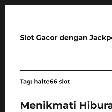
Slot Gacor dengan Jack
Tag:
halte66 slot
Menikmati Hibura