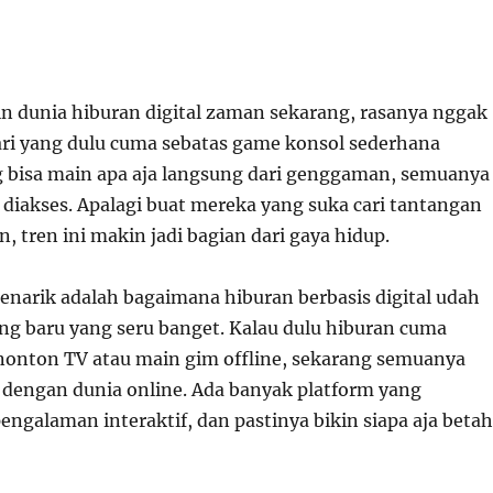
 dunia hiburan digital zaman sekarang, rasanya nggak
ari yang dulu cuma sebatas game konsol sederhana
 bisa main apa aja langsung dari genggaman, semuanya
iakses. Apalagi buat mereka yang suka cari tantangan
n, tren ini makin jadi bagian dari gaya hidup.
menarik adalah bagaimana hiburan berbasis digital udah
ang baru yang seru banget. Kalau dulu hiburan cuma
nonton TV atau main gim offline, sekarang semuanya
dengan dunia online. Ada banyak platform yang
ngalaman interaktif, dan pastinya bikin siapa aja betah