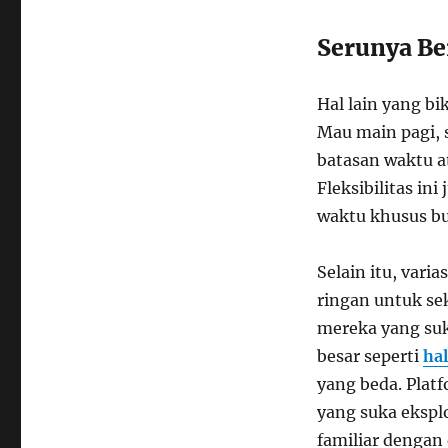
Serunya Be
Hal lain yang bik
Mau main pagi, 
batasan waktu at
Fleksibilitas in
waktu khusus b
Selain itu, vari
ringan untuk se
mereka yang suk
besar seperti
hal
yang beda. Platf
yang suka eksplo
familiar dengan