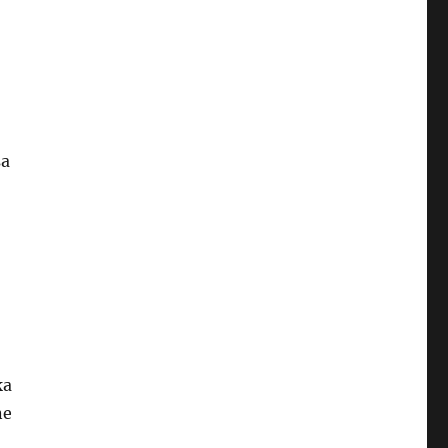
sa
ka
ne