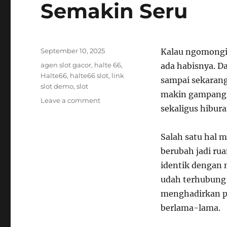
Semakin Seru
Posted
September 10, 2025
Kalau ngomongin
on
Tags
agen slot gacor
,
halte 66
,
ada habisnya. D
Halte66
,
halte66 slot
,
link
sampai sekarang
slot demo
,
slot
makin gampang d
on
Leave a comment
sekaligus hibura
Menikmati
Hiburan
Digital
Salah satu hal 
yang
berubah jadi ru
Semakin
Seru
identik dengan 
udah terhubung 
menghadirkan pe
berlama-lama.