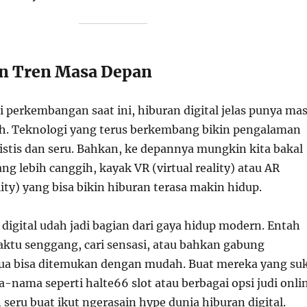
n Tren Masa Depan
ri perkembangan saat ini, hiburan digital jelas punya ma
h. Teknologi yang terus berkembang bikin pengalaman
istis dan seru. Bahkan, ke depannya mungkin kita bakal
ang lebih canggih, kayak VR (virtual reality) atau AR
ty) yang bisa bikin hiburan terasa makin hidup.
 digital udah jadi bagian dari gaya hidup modern. Entah
waktu senggang, cari sensasi, atau bahkan gabung
ua bisa ditemukan dengan mudah. Buat mereka yang su
-nama seperti halte66 slot atau berbagai opsi judi onli
n seru buat ikut ngerasain hype dunia hiburan digital.