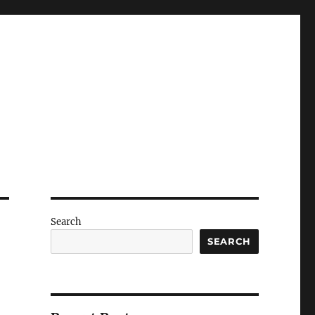
Search
SEARCH