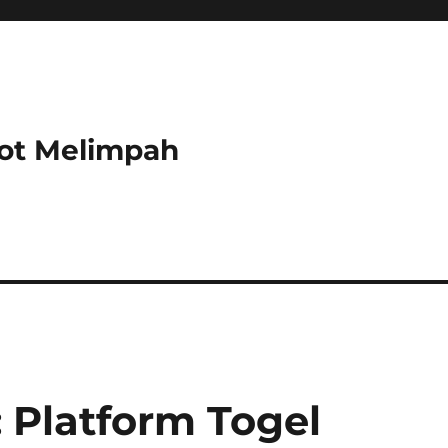
pot Melimpah
 Platform Togel