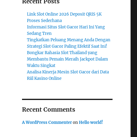
Recent Posts
Link Slot Online 2026 Deposit QRIS 5K
Proses Sederhana
Informasi Situs Slot Gacor Hari Ini Yang
Sedang Tren
Tingkatkan Peluang Menang Anda Dengan
Strategi Slot Gacor Paling Efektif Saat Ini!
Bongkar Rahasia Slot Thailand yang
Membantu Pemain Meraih Jackpot Dalam
Waktu Singkat
Analisa Kinerja Mesin Slot Gacor dari Data
Riil Kasino Online
Recent Comments
A WordPress Commenter
on
Hello world!