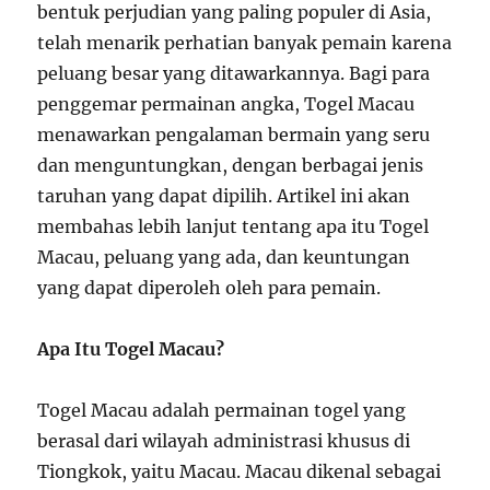
bentuk perjudian yang paling populer di Asia,
telah menarik perhatian banyak pemain karena
peluang besar yang ditawarkannya. Bagi para
penggemar permainan angka, Togel Macau
menawarkan pengalaman bermain yang seru
dan menguntungkan, dengan berbagai jenis
taruhan yang dapat dipilih. Artikel ini akan
membahas lebih lanjut tentang apa itu Togel
Macau, peluang yang ada, dan keuntungan
yang dapat diperoleh oleh para pemain.
Apa Itu Togel Macau?
Togel Macau adalah permainan togel yang
berasal dari wilayah administrasi khusus di
Tiongkok, yaitu Macau. Macau dikenal sebagai