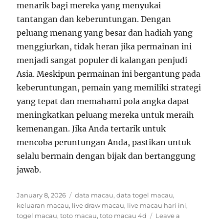
menarik bagi mereka yang menyukai
tantangan dan keberuntungan. Dengan
peluang menang yang besar dan hadiah yang
menggiurkan, tidak heran jika permainan ini
menjadi sangat populer di kalangan penjudi
Asia. Meskipun permainan ini bergantung pada
keberuntungan, pemain yang memiliki strategi
yang tepat dan memahami pola angka dapat
meningkatkan peluang mereka untuk meraih
kemenangan. Jika Anda tertarik untuk
mencoba peruntungan Anda, pastikan untuk
selalu bermain dengan bijak dan bertanggung
jawab.
Posted
Tags
January 8, 2026
data macau
,
data togel macau
,
on
keluaran macau
,
live draw macau
,
live macau hari ini
,
togel macau
,
toto macau
,
toto macau 4d
Leave a