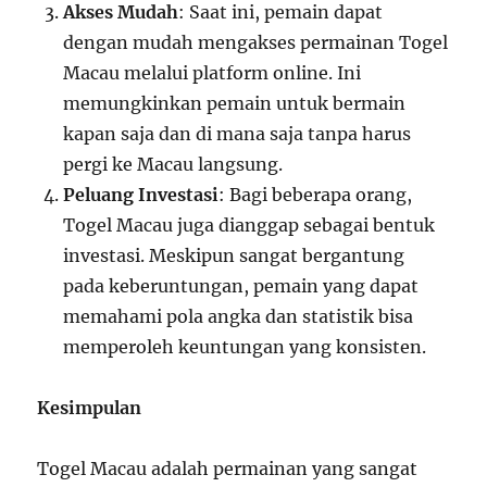
Akses Mudah
: Saat ini, pemain dapat
dengan mudah mengakses permainan Togel
Macau melalui platform online. Ini
memungkinkan pemain untuk bermain
kapan saja dan di mana saja tanpa harus
pergi ke Macau langsung.
Peluang Investasi
: Bagi beberapa orang,
Togel Macau juga dianggap sebagai bentuk
investasi. Meskipun sangat bergantung
pada keberuntungan, pemain yang dapat
memahami pola angka dan statistik bisa
memperoleh keuntungan yang konsisten.
Kesimpulan
Togel Macau adalah permainan yang sangat