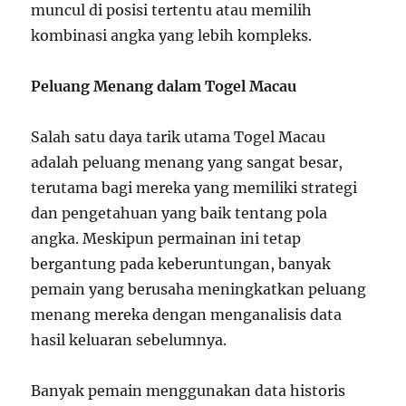
muncul di posisi tertentu atau memilih
kombinasi angka yang lebih kompleks.
Peluang Menang dalam Togel Macau
Salah satu daya tarik utama Togel Macau
adalah peluang menang yang sangat besar,
terutama bagi mereka yang memiliki strategi
dan pengetahuan yang baik tentang pola
angka. Meskipun permainan ini tetap
bergantung pada keberuntungan, banyak
pemain yang berusaha meningkatkan peluang
menang mereka dengan menganalisis data
hasil keluaran sebelumnya.
Banyak pemain menggunakan data historis