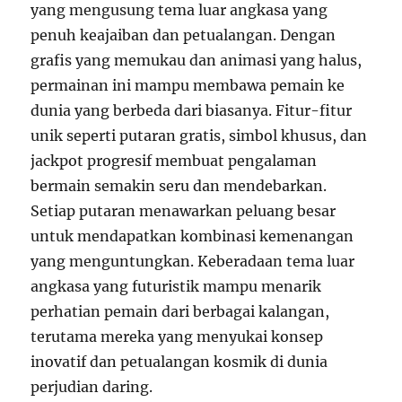
yang mengusung tema luar angkasa yang
penuh keajaiban dan petualangan. Dengan
grafis yang memukau dan animasi yang halus,
permainan ini mampu membawa pemain ke
dunia yang berbeda dari biasanya. Fitur-fitur
unik seperti putaran gratis, simbol khusus, dan
jackpot progresif membuat pengalaman
bermain semakin seru dan mendebarkan.
Setiap putaran menawarkan peluang besar
untuk mendapatkan kombinasi kemenangan
yang menguntungkan. Keberadaan tema luar
angkasa yang futuristik mampu menarik
perhatian pemain dari berbagai kalangan,
terutama mereka yang menyukai konsep
inovatif dan petualangan kosmik di dunia
perjudian daring.