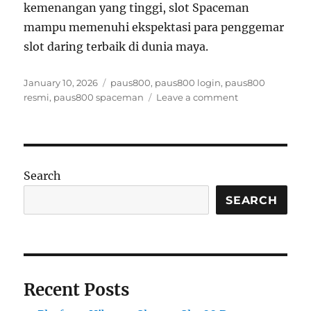
kemenangan yang tinggi, slot Spaceman
mampu memenuhi ekspektasi para penggemar
slot daring terbaik di dunia maya.
Posted
Tags
January 10, 2026
paus800
,
paus800 login
,
paus800
on
on
resmi
,
paus800 spaceman
Leave a comment
5
Alasan
Kenapa
Kamu
Harus
Search
Main
Slot
SEARCH
Spaceman
Sekarang
Juga
Recent Posts