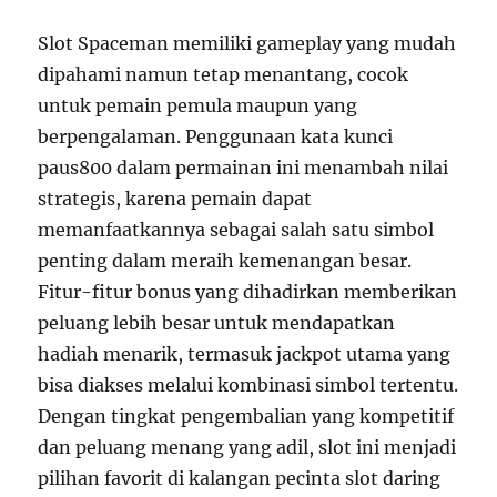
Slot Spaceman memiliki gameplay yang mudah
dipahami namun tetap menantang, cocok
untuk pemain pemula maupun yang
berpengalaman. Penggunaan kata kunci
paus800 dalam permainan ini menambah nilai
strategis, karena pemain dapat
memanfaatkannya sebagai salah satu simbol
penting dalam meraih kemenangan besar.
Fitur-fitur bonus yang dihadirkan memberikan
peluang lebih besar untuk mendapatkan
hadiah menarik, termasuk jackpot utama yang
bisa diakses melalui kombinasi simbol tertentu.
Dengan tingkat pengembalian yang kompetitif
dan peluang menang yang adil, slot ini menjadi
pilihan favorit di kalangan pecinta slot daring