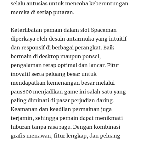
selalu antusias untuk mencoba keberuntungan
mereka di setiap putaran.
Keterlibatan pemain dalam slot Spaceman
diperkaya oleh desain antarmuka yang intuitif
dan responsif di berbagai perangkat. Baik
bermain di desktop maupun ponsel,
pengalaman tetap optimal dan lancar. Fitur
inovatif serta peluang besar untuk
mendapatkan kemenangan besar melalui
paus800 menjadikan game ini salah satu yang
paling diminati di pasar perjudian daring.
Keamanan dan keadilan permainan juga
terjamin, sehingga pemain dapat menikmati
hiburan tanpa rasa ragu. Dengan kombinasi
grafis menawan, fitur lengkap, dan peluang