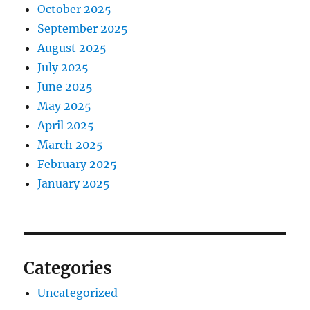
October 2025
September 2025
August 2025
July 2025
June 2025
May 2025
April 2025
March 2025
February 2025
January 2025
Categories
Uncategorized