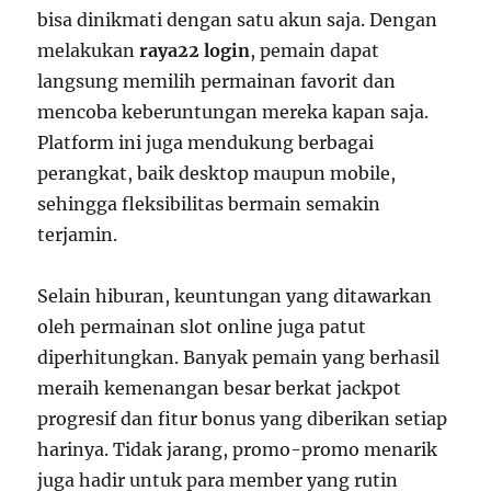
bisa dinikmati dengan satu akun saja. Dengan
melakukan
raya22 login
, pemain dapat
langsung memilih permainan favorit dan
mencoba keberuntungan mereka kapan saja.
Platform ini juga mendukung berbagai
perangkat, baik desktop maupun mobile,
sehingga fleksibilitas bermain semakin
terjamin.
Selain hiburan, keuntungan yang ditawarkan
oleh permainan slot online juga patut
diperhitungkan. Banyak pemain yang berhasil
meraih kemenangan besar berkat jackpot
progresif dan fitur bonus yang diberikan setiap
harinya. Tidak jarang, promo-promo menarik
juga hadir untuk para member yang rutin