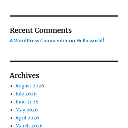
Recent Comments
A WordPress Commenter
on
Hello world!
Archives
August 2026
July 2026
June 2026
May 2026
April 2026
March 2026