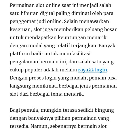
Permainan slot online saat ini menjadi salah
satu hiburan digital paling diminati oleh para
penggemar judi online. Selain menawarkan
keseruan, slot juga memberikan peluang besar
untuk mendapatkan keuntungan menarik
dengan modal yang relatif terjangkau. Banyak
platform hadir untuk memfasilitasi
pengalaman bermain ini, dan salah satu yang
cukup populer adalah melalui
raya22 login
.
Dengan proses login yang mudah, pemain bisa
langsung menikmati berbagai jenis permainan
slot dari berbagai tema menarik.
Bagi pemula, mungkin terasa sedikit bingung
dengan banyaknya pilihan permainan yang
tersedia. Namun, sebenarnya bermain slot