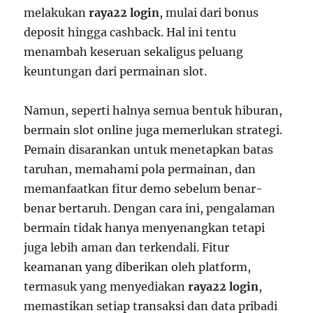
melakukan
raya22 login
, mulai dari bonus
deposit hingga cashback. Hal ini tentu
menambah keseruan sekaligus peluang
keuntungan dari permainan slot.
Namun, seperti halnya semua bentuk hiburan,
bermain slot online juga memerlukan strategi.
Pemain disarankan untuk menetapkan batas
taruhan, memahami pola permainan, dan
memanfaatkan fitur demo sebelum benar-
benar bertaruh. Dengan cara ini, pengalaman
bermain tidak hanya menyenangkan tetapi
juga lebih aman dan terkendali. Fitur
keamanan yang diberikan oleh platform,
termasuk yang menyediakan
raya22 login
,
memastikan setiap transaksi dan data pribadi