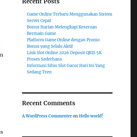
Recent Posts
Game Online Terbaru Menggunakan Sistem
Server Cepat
Bonus Harian Melengkapi Keseruan
Bermain Game
Platform Game Online dengan Promo
g
Bonus yang Selalu Aktif
Link Slot Online 2026 Deposit QRIS 5K
an
Proses Sederhana
Informasi Situs Slot Gacor Hari Ini Yang
Sedang Tren
Recent Comments
A WordPress Commenter
on
Hello world!
us