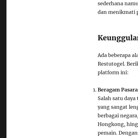
sederhana namun
dan menikmati 
Keunggulan
Ada beberapa al
Restutogel. Ber
platform ini:
Beragam Pasara
Salah satu daya 
yang sangat leng
berbagai negara,
Hongkong, hingg
pemain. Dengan 