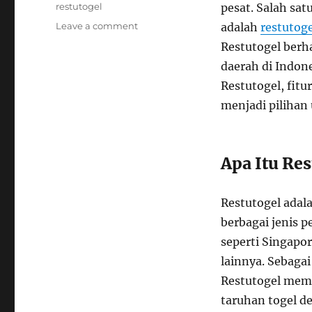
on
Tags
restutogel
pesat. Salah sat
on
Leave a comment
adalah
restutoge
Restutogel:
Restutogel berh
Platform
daerah di Indon
Terpercaya
untuk
Restutogel, fitu
Penggemar
menjadi pilihan
Togel
Online
di
Indonesia
Apa Itu Res
Restutogel adal
berbagai jenis p
seperti Singapo
lainnya. Sebagai
Restutogel mem
taruhan togel 