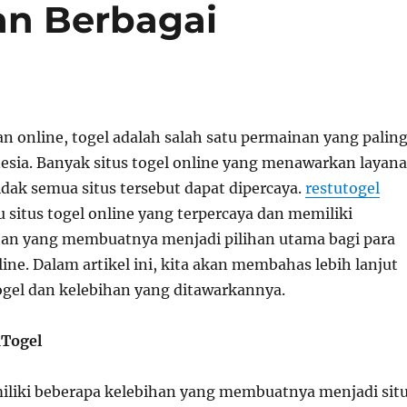
an Berbagai
an online, togel adalah salah satu permainan yang palin
nesia. Banyak situs togel online yang menawarkan layan
idak semua situs tersebut dapat dipercaya.
restutogel
u situs togel online yang terpercaya dan memiliki
han yang membuatnya menjadi pilihan utama bagi para
line. Dalam artikel ini, kita akan membahas lebih lanjut
gel dan kelebihan yang ditawarkannya.
uTogel
liki beberapa kelebihan yang membuatnya menjadi sit