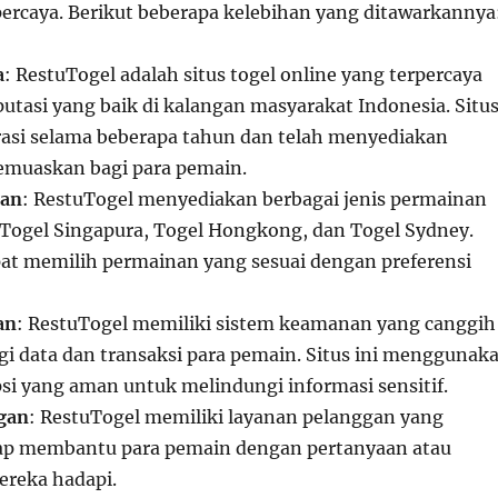
rpercaya. Berikut beberapa kelebihan yang ditawarkannya
a
: RestuTogel adalah situs togel online yang terpercaya
utasi yang baik di kalangan masyarakat Indonesia. Situ
erasi selama beberapa tahun dan telah menyediakan
emuaskan bagi para pemain.
nan
: RestuTogel menyediakan berbagai jenis permainan
 Togel Singapura, Togel Hongkong, dan Togel Sydney.
at memilih permainan yang sesuai dengan preferensi
an
: RestuTogel memiliki sistem keamanan yang canggih
i data dan transaksi para pemain. Situs ini menggunak
psi yang aman untuk melindungi informasi sensitif.
gan
: RestuTogel memiliki layanan pelanggan yang
iap membantu para pemain dengan pertanyaan atau
ereka hadapi.