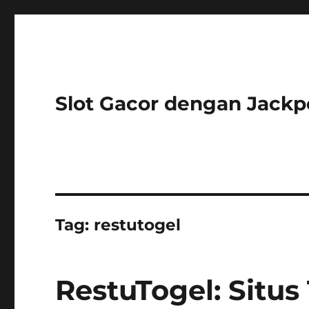
Slot Gacor dengan Jack
Tag:
restutogel
RestuTogel: Situs