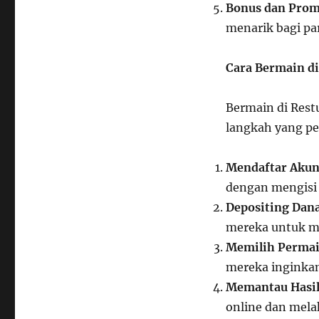
Bonus dan Prom
menarik bagi pa
Cara Bermain di
Bermain di Rest
langkah yang pe
Mendaftar Aku
dengan mengisi 
Depositing Dan
mereka untuk m
Memilih Perma
mereka inginka
Memantau Hasi
online dan mela