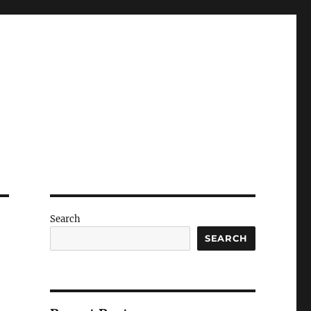
Search
SEARCH