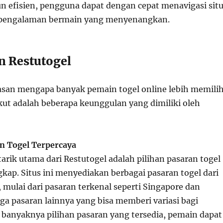
 efisien, pengguna dapat dengan cepat menavigasi sit
pengalaman bermain yang menyenangkan.
 Restutogel
asan mengapa banyak pemain togel online lebih memili
ikut adalah beberapa keunggulan yang dimiliki oleh
n Togel Terpercaya
tarik utama dari Restutogel adalah pilihan pasaran togel
kap. Situs ini menyediakan berbagai pasaran togel dari
 mulai dari pasaran terkenal seperti Singapore dan
a pasaran lainnya yang bisa memberi variasi bagi
banyaknya pilihan pasaran yang tersedia, pemain dapat