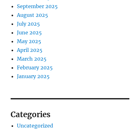
September 2025
August 2025
July 2025
June 2025
May 2025
April 2025
March 2025
February 2025
January 2025
Categories
Uncategorized