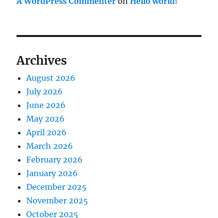
A WordPress Commenter
on
Hello world!
Archives
August 2026
July 2026
June 2026
May 2026
April 2026
March 2026
February 2026
January 2026
December 2025
November 2025
October 2025