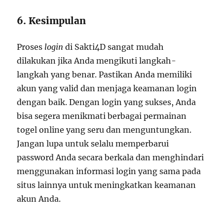
6. Kesimpulan
Proses
login
di Sakti4D sangat mudah
dilakukan jika Anda mengikuti langkah-
langkah yang benar. Pastikan Anda memiliki
akun yang valid dan menjaga keamanan login
dengan baik. Dengan login yang sukses, Anda
bisa segera menikmati berbagai permainan
togel online yang seru dan menguntungkan.
Jangan lupa untuk selalu memperbarui
password Anda secara berkala dan menghindari
menggunakan informasi login yang sama pada
situs lainnya untuk meningkatkan keamanan
akun Anda.