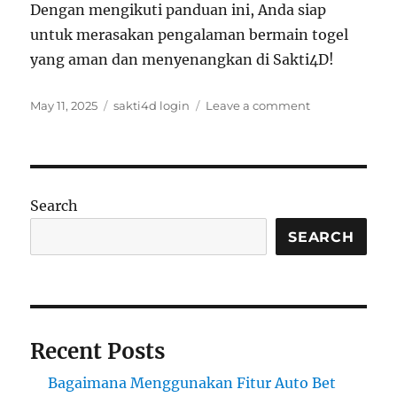
Dengan mengikuti panduan ini, Anda siap
untuk merasakan pengalaman bermain togel
yang aman dan menyenangkan di Sakti4D!
Posted
Tags
on
May 11, 2025
sakti4d login
Leave a comment
on
Panduan
Lengkap
Sakti4D
Login:
Cara
Search
Mudah
Mengakses
SEARCH
Akun
dan
Menang
di
Togel
Recent Posts
Online
Bagaimana Menggunakan Fitur Auto Bet