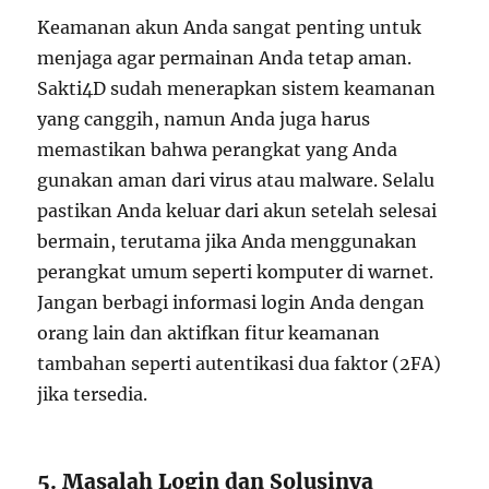
Keamanan akun Anda sangat penting untuk
menjaga agar permainan Anda tetap aman.
Sakti4D sudah menerapkan sistem keamanan
yang canggih, namun Anda juga harus
memastikan bahwa perangkat yang Anda
gunakan aman dari virus atau malware. Selalu
pastikan Anda keluar dari akun setelah selesai
bermain, terutama jika Anda menggunakan
perangkat umum seperti komputer di warnet.
Jangan berbagi informasi login Anda dengan
orang lain dan aktifkan fitur keamanan
tambahan seperti autentikasi dua faktor (2FA)
jika tersedia.
5. Masalah Login dan Solusinya