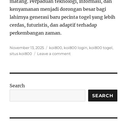
matang. Perpaduan teknologi, informasi, dan
kenyamanan menjadi dorongan besar bagi
lahirnya generasi baru pecinta togel yang lebih
cerdas, futuristis, dan adaptif terhadap
perkembangan zaman.
Posted
Tags
November 13, 2025
koi800
,
koi800 login
,
koi800 togel
,
on
on
situs koi800
Leave a comment
Evolusi
Permainan
Togel
di
Era
Search
Digital
Modern
SEARCH