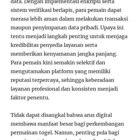
data. Dengan implementasi enkripsi serta
sistem verifikasi berlapis, para pemain dapat
merasa lebih aman dalam melakukan transaksi
maupun penyimpanan data pribadi. Upaya ini
tentu menjadi langkah penting untuk menjaga
kredibilitas penyedia layanan serta
memberikan kenyamanan jangka panjang.
Para pemain kini semakin selektif dan
mengutamakan platform yang memiliki
reputasi terpercaya, sehingga keberadaan
layanan profesional dan konsisten menjadi
faktor penentu.
Tidak dapat disangkal bahwa arus digital
membawa manfaat besar bagi perkembangan
permainan togel. Namun, penting pula bagi