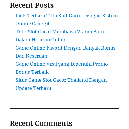
Recent Posts
Link Terbaru Toto Slot Gacor Dengan Sistem
Online Canggih
Toto Slot Gacor Membawa Warna Baru
Dalam Hiburan Online
Game Online Favorit Dengan Banyak Bonus
Dan Keseruan
Game Online Viral yang Dipenuhi Promo
Bonus Terbaik
Situs Game Slot Gacor Thailand Dengan
Update Terbaru
Recent Comments