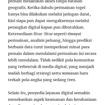
pemain melakukan akses tanpa batasan
geografis. Ketika dahulu permainan togel
hanya bisa dilakukan melalui jaringan darat,
kini siapa pun dapat mengaksesnya melalui
perangkat digital kapan pun dibutuhkan.
Ketersediaan fitur-fitur seperti riwayat
permainan, analisis peluang, hingga prediksi
berbasis data turut memperkuat minat para
pemain dalam mendalami permainan ini secara
lebih mendalam. Tidak sedikit pula komunitas
yang terbentuk di media digital, yang menjadi
wadah berbagi strategi serta wawasan baru
terkait pola angka yang sedang tren.
Selain itu, penyedia layanan digital semakin
menekankan aspek keamanan dan kerahasiaan