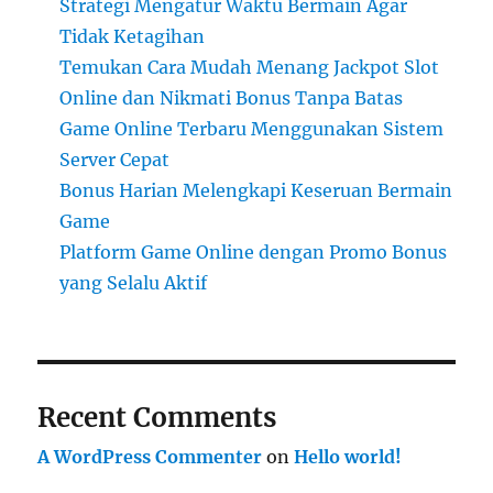
Strategi Mengatur Waktu Bermain Agar
Tidak Ketagihan
Temukan Cara Mudah Menang Jackpot Slot
Online dan Nikmati Bonus Tanpa Batas
Game Online Terbaru Menggunakan Sistem
Server Cepat
Bonus Harian Melengkapi Keseruan Bermain
Game
Platform Game Online dengan Promo Bonus
yang Selalu Aktif
Recent Comments
A WordPress Commenter
on
Hello world!