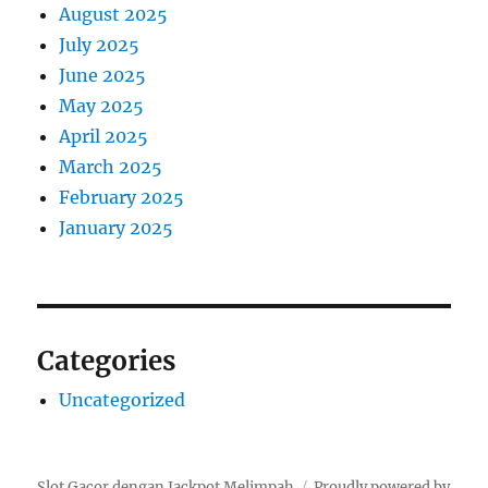
August 2025
July 2025
June 2025
May 2025
April 2025
March 2025
February 2025
January 2025
Categories
Uncategorized
Slot Gacor dengan Jackpot Melimpah
Proudly powered by