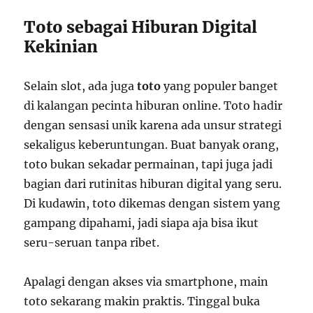
Toto sebagai Hiburan Digital
Kekinian
Selain slot, ada juga
toto
yang populer banget
di kalangan pecinta hiburan online. Toto hadir
dengan sensasi unik karena ada unsur strategi
sekaligus keberuntungan. Buat banyak orang,
toto bukan sekadar permainan, tapi juga jadi
bagian dari rutinitas hiburan digital yang seru.
Di kudawin, toto dikemas dengan sistem yang
gampang dipahami, jadi siapa aja bisa ikut
seru-seruan tanpa ribet.
Apalagi dengan akses via smartphone, main
toto sekarang makin praktis. Tinggal buka