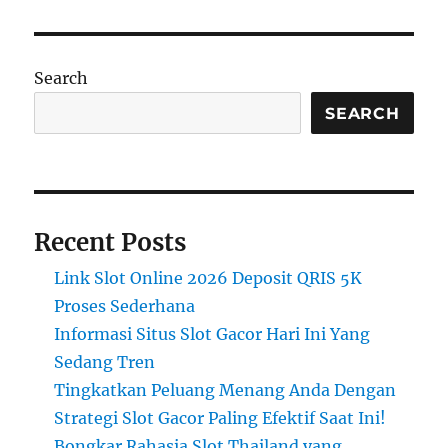
Sensasi
Menang
di
Dunia
Search
Slot
yang
SEARCH
Seru
dan
Menghibur
Recent Posts
Link Slot Online 2026 Deposit QRIS 5K
Proses Sederhana
Informasi Situs Slot Gacor Hari Ini Yang
Sedang Tren
Tingkatkan Peluang Menang Anda Dengan
Strategi Slot Gacor Paling Efektif Saat Ini!
Bongkar Rahasia Slot Thailand yang