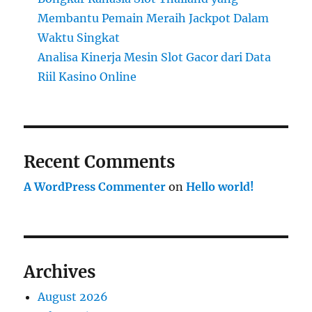
Membantu Pemain Meraih Jackpot Dalam
Waktu Singkat
Analisa Kinerja Mesin Slot Gacor dari Data
Riil Kasino Online
Recent Comments
A WordPress Commenter
on
Hello world!
Archives
August 2026