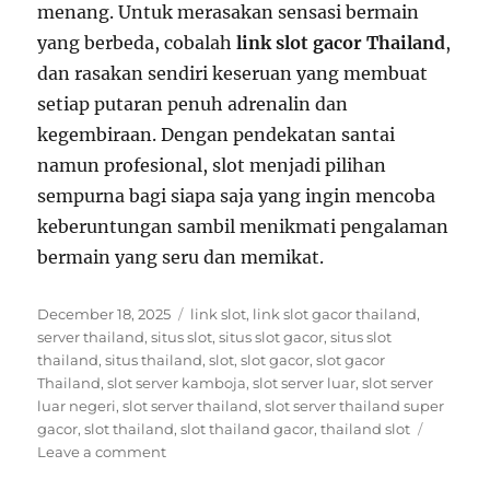
menang. Untuk merasakan sensasi bermain
yang berbeda, cobalah
link slot gacor Thailand
,
dan rasakan sendiri keseruan yang membuat
setiap putaran penuh adrenalin dan
kegembiraan. Dengan pendekatan santai
namun profesional, slot menjadi pilihan
sempurna bagi siapa saja yang ingin mencoba
keberuntungan sambil menikmati pengalaman
bermain yang seru dan memikat.
Posted
Tags
December 18, 2025
link slot
,
link slot gacor thailand
,
on
server thailand
,
situs slot
,
situs slot gacor
,
situs slot
thailand
,
situs thailand
,
slot
,
slot gacor
,
slot gacor
Thailand
,
slot server kamboja
,
slot server luar
,
slot server
luar negeri
,
slot server thailand
,
slot server thailand super
gacor
,
slot thailand
,
slot thailand gacor
,
thailand slot
on
Leave a comment
Rasakan