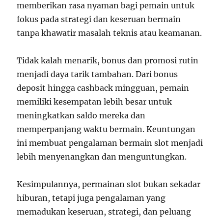
memberikan rasa nyaman bagi pemain untuk
fokus pada strategi dan keseruan bermain
tanpa khawatir masalah teknis atau keamanan.
Tidak kalah menarik, bonus dan promosi rutin
menjadi daya tarik tambahan. Dari bonus
deposit hingga cashback mingguan, pemain
memiliki kesempatan lebih besar untuk
meningkatkan saldo mereka dan
memperpanjang waktu bermain. Keuntungan
ini membuat pengalaman bermain slot menjadi
lebih menyenangkan dan menguntungkan.
Kesimpulannya, permainan slot bukan sekadar
hiburan, tetapi juga pengalaman yang
memadukan keseruan, strategi, dan peluang