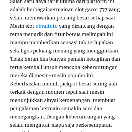
Salah satu daya tarik utama dari platform ini
adalah berbagai permainan slot gacor 777 yang
selalu menawarkan peluang besar setiap saat.
Mesin slot
obraltoto
yang dirancang dengan
tema menarik dan fitur bonus melimpah ini
mampu memberikan sensasi tak terlupakan
sekaligus peluang menang yang menggiurkan.
Tidak heran jika banyak pemain ketagihan dan
terus kembali untuk mencoba keberuntungan
mereka di mesin-mesin populer ini.
Keberhasilan meraih jackpot besar sering kali
terkait dengan momen tepat saat mesin
menunjukkan sinyal kemenangan, membuat
pengalaman bermain semakin seru dan
menegangkan. Dengan keberuntungan yang
selalu mengintai, siapa saja berkesempatan