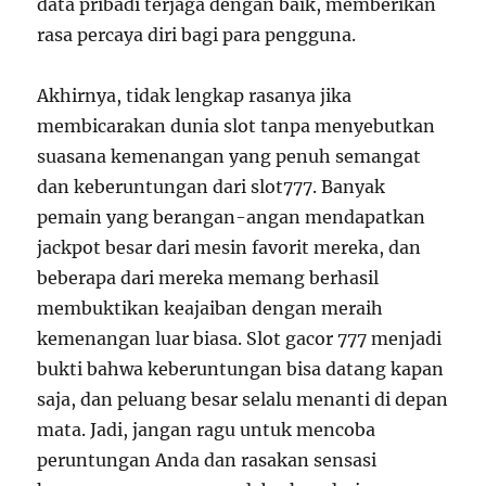
data pribadi terjaga dengan baik, memberikan
rasa percaya diri bagi para pengguna.
Akhirnya, tidak lengkap rasanya jika
membicarakan dunia slot tanpa menyebutkan
suasana kemenangan yang penuh semangat
dan keberuntungan dari slot777. Banyak
pemain yang berangan-angan mendapatkan
jackpot besar dari mesin favorit mereka, dan
beberapa dari mereka memang berhasil
membuktikan keajaiban dengan meraih
kemenangan luar biasa. Slot gacor 777 menjadi
bukti bahwa keberuntungan bisa datang kapan
saja, dan peluang besar selalu menanti di depan
mata. Jadi, jangan ragu untuk mencoba
peruntungan Anda dan rasakan sensasi