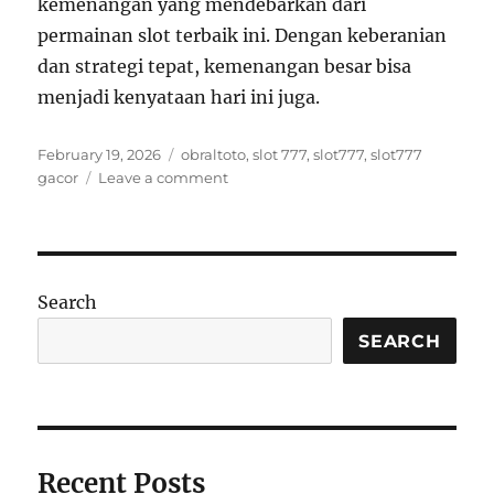
kemenangan yang mendebarkan dari
permainan slot terbaik ini. Dengan keberanian
dan strategi tepat, kemenangan besar bisa
menjadi kenyataan hari ini juga.
Posted
Tags
February 19, 2026
obraltoto
,
slot 777
,
slot777
,
slot777
on
on
gacor
Leave a comment
Slot777
dengan
Sistem
Pembayaran
Cepat
Search
SEARCH
Recent Posts