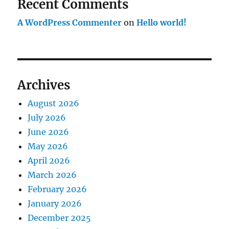
Recent Comments
A WordPress Commenter
on
Hello world!
Archives
August 2026
July 2026
June 2026
May 2026
April 2026
March 2026
February 2026
January 2026
December 2025