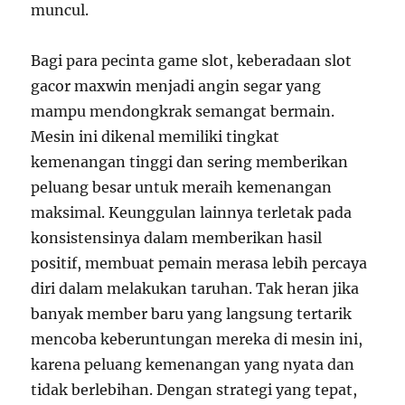
muncul.
Bagi para pecinta game slot, keberadaan slot
gacor maxwin menjadi angin segar yang
mampu mendongkrak semangat bermain.
Mesin ini dikenal memiliki tingkat
kemenangan tinggi dan sering memberikan
peluang besar untuk meraih kemenangan
maksimal. Keunggulan lainnya terletak pada
konsistensinya dalam memberikan hasil
positif, membuat pemain merasa lebih percaya
diri dalam melakukan taruhan. Tak heran jika
banyak member baru yang langsung tertarik
mencoba keberuntungan mereka di mesin ini,
karena peluang kemenangan yang nyata dan
tidak berlebihan. Dengan strategi yang tepat,