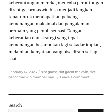
keberuntungan mereka, mencoba peruntungan
di slot gacormaxwin bisa menjadi langkah
tepat untuk mendapatkan peluang
kemenangan maksimal dan pengalaman
bermain yang penuh sensasi. Dengan
keberanian dan strategi yang tepat,
kemenangan besar bukan lagi sekadar impian,
melainkan kenyataan yang bisa diraih setiap
saat.
Posted
Tags
February 14, 2026
slot gacor
,
slot gacor maxwin
,
slot
on
on
gacor maxwin member baru
Leave a comment
Slot
Gacor
Maxwin
dengan
Fitur
Search
Unggulan