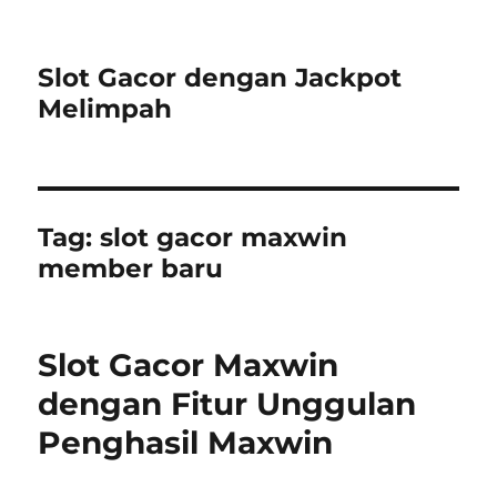
Slot Gacor dengan Jackpot
Melimpah
Tag:
slot gacor maxwin
member baru
Slot Gacor Maxwin
dengan Fitur Unggulan
Penghasil Maxwin