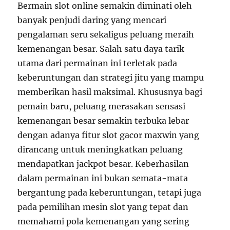
Bermain slot online semakin diminati oleh
banyak penjudi daring yang mencari
pengalaman seru sekaligus peluang meraih
kemenangan besar. Salah satu daya tarik
utama dari permainan ini terletak pada
keberuntungan dan strategi jitu yang mampu
memberikan hasil maksimal. Khususnya bagi
pemain baru, peluang merasakan sensasi
kemenangan besar semakin terbuka lebar
dengan adanya fitur slot gacor maxwin yang
dirancang untuk meningkatkan peluang
mendapatkan jackpot besar. Keberhasilan
dalam permainan ini bukan semata-mata
bergantung pada keberuntungan, tetapi juga
pada pemilihan mesin slot yang tepat dan
memahami pola kemenangan yang sering