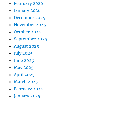
February 2026
January 2026
December 2025
November 2025
October 2025
September 2025
August 2025
July 2025
June 2025
May 2025
April 2025
March 2025
February 2025
January 2025