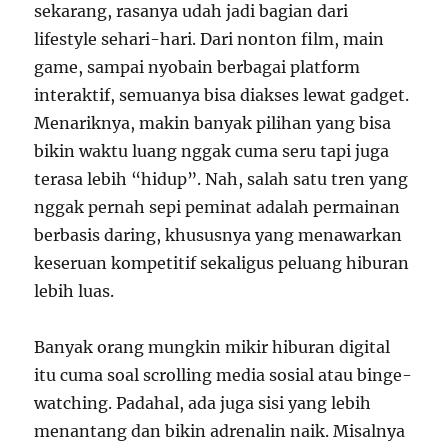
sekarang, rasanya udah jadi bagian dari
lifestyle sehari-hari. Dari nonton film, main
game, sampai nyobain berbagai platform
interaktif, semuanya bisa diakses lewat gadget.
Menariknya, makin banyak pilihan yang bisa
bikin waktu luang nggak cuma seru tapi juga
terasa lebih “hidup”. Nah, salah satu tren yang
nggak pernah sepi peminat adalah permainan
berbasis daring, khususnya yang menawarkan
keseruan kompetitif sekaligus peluang hiburan
lebih luas.
Banyak orang mungkin mikir hiburan digital
itu cuma soal scrolling media sosial atau binge-
watching. Padahal, ada juga sisi yang lebih
menantang dan bikin adrenalin naik. Misalnya