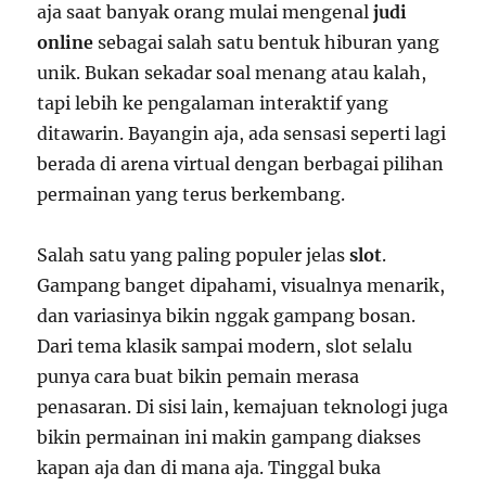
aja saat banyak orang mulai mengenal
judi
online
sebagai salah satu bentuk hiburan yang
unik. Bukan sekadar soal menang atau kalah,
tapi lebih ke pengalaman interaktif yang
ditawarin. Bayangin aja, ada sensasi seperti lagi
berada di arena virtual dengan berbagai pilihan
permainan yang terus berkembang.
Salah satu yang paling populer jelas
slot
.
Gampang banget dipahami, visualnya menarik,
dan variasinya bikin nggak gampang bosan.
Dari tema klasik sampai modern, slot selalu
punya cara buat bikin pemain merasa
penasaran. Di sisi lain, kemajuan teknologi juga
bikin permainan ini makin gampang diakses
kapan aja dan di mana aja. Tinggal buka