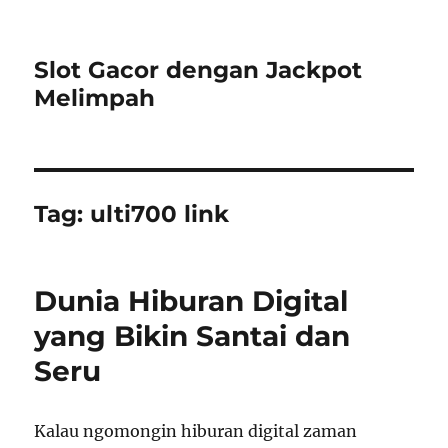
Slot Gacor dengan Jackpot
Melimpah
Tag:
ulti700 link
Dunia Hiburan Digital
yang Bikin Santai dan
Seru
Kalau ngomongin hiburan digital zaman