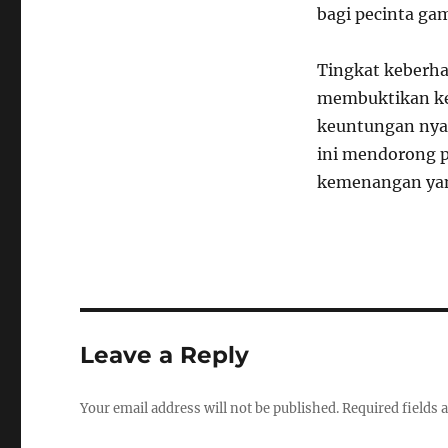
bagi pecinta gam
Tingkat keberha
membuktikan ke
keuntungan nyat
ini mendorong 
kemenangan yan
Leave a Reply
Your email address will not be published.
Required fields