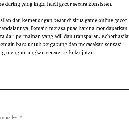
e daring yang ingin hasil gacor secara konsisten.
silan dan kemenangan besar di situs game online gacor
andalannya. Pemain merasa puas karena mendapatkan
a dari permainan yang adil dan transparan. Keberhasil
pemain baru untuk bergabung dan merasakan sensasi
g menguntungkan secara berkelanjutan.
 are marked
*