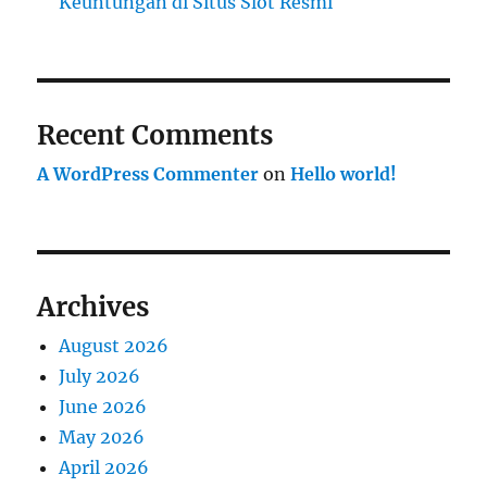
Keuntungan di Situs Slot Resmi
Recent Comments
A WordPress Commenter
on
Hello world!
Archives
August 2026
July 2026
June 2026
May 2026
April 2026