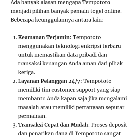
Ada banyak alasan mengapa Tempototo
menjadi pilihan banyak pemain togel online.
Beberapa keunggulannya antara lain:
Keamanan Terjamin
: Tempototo
menggunakan teknologi enkripsi terbaru
untuk memastikan data pribadi dan
transaksi keuangan Anda aman dari pihak
ketiga.
Layanan Pelanggan 24/7
: Tempototo
memiliki tim customer support yang siap
membantu Anda kapan saja jika mengalami
masalah atau memiliki pertanyaan seputar
permainan.
Transaksi Cepat dan Mudah
: Proses deposit
dan penarikan dana di Tempototo sangat