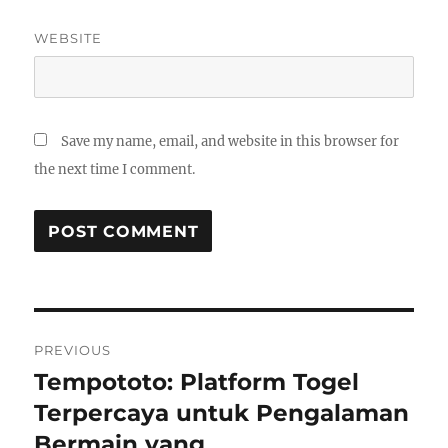
WEBSITE
Save my name, email, and website in this browser for
the next time I comment.
Post
PREVIOUS
navigation
Tempototo: Platform Togel
Previous
post:
Terpercaya untuk Pengalaman
Bermain yang