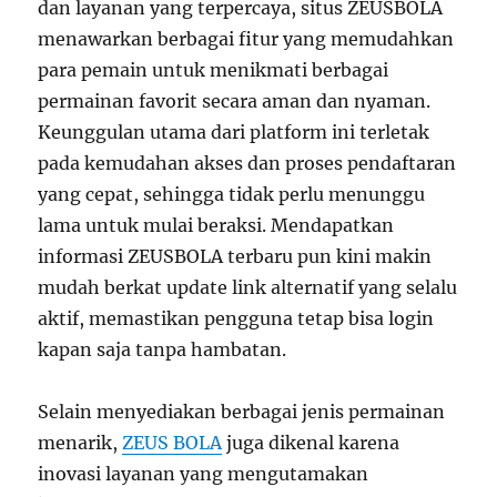
dan layanan yang terpercaya, situs ZEUSBOLA
menawarkan berbagai fitur yang memudahkan
para pemain untuk menikmati berbagai
permainan favorit secara aman dan nyaman.
Keunggulan utama dari platform ini terletak
pada kemudahan akses dan proses pendaftaran
yang cepat, sehingga tidak perlu menunggu
lama untuk mulai beraksi. Mendapatkan
informasi ZEUSBOLA terbaru pun kini makin
mudah berkat update link alternatif yang selalu
aktif, memastikan pengguna tetap bisa login
kapan saja tanpa hambatan.
Selain menyediakan berbagai jenis permainan
menarik,
ZEUS BOLA
juga dikenal karena
inovasi layanan yang mengutamakan