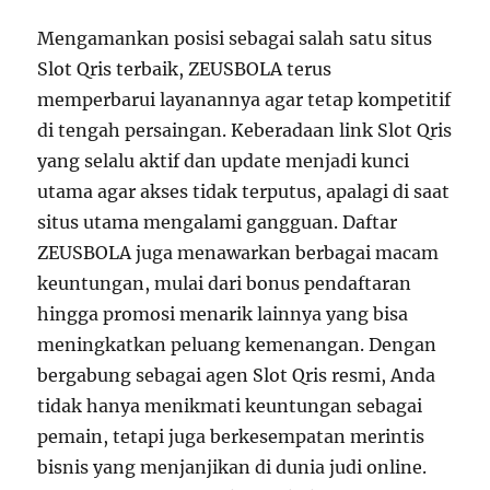
Mengamankan posisi sebagai salah satu situs
Slot Qris terbaik, ZEUSBOLA terus
memperbarui layanannya agar tetap kompetitif
di tengah persaingan. Keberadaan link Slot Qris
yang selalu aktif dan update menjadi kunci
utama agar akses tidak terputus, apalagi di saat
situs utama mengalami gangguan. Daftar
ZEUSBOLA juga menawarkan berbagai macam
keuntungan, mulai dari bonus pendaftaran
hingga promosi menarik lainnya yang bisa
meningkatkan peluang kemenangan. Dengan
bergabung sebagai agen Slot Qris resmi, Anda
tidak hanya menikmati keuntungan sebagai
pemain, tetapi juga berkesempatan merintis
bisnis yang menjanjikan di dunia judi online.