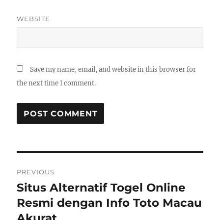
WEBSITE
Save my name, email, and website in this browser for
the next time I comment.
Post
PREVIOUS
navigation
Situs Alternatif Togel Online
Previous
post:
Resmi dengan Info Toto Macau
Akurat