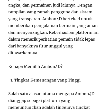
angka, dan permainan judi lainnya. Dengan
tampilan yang ramah pengguna dan sistem
yang transparan, Ambon4D bertekad untuk
memberikan pengalaman bermain yang aman
dan menyenangkan. Keberhasilan platform ini
dalam menarik perhatian pemain tidak lepas
dari banyaknya fitur unggul yang
ditawarkannya.
Kenapa Memilih Ambon4D?
Tingkat Kemenangan yang Tinggi
Salah satu alasan utama mengapa Ambon4D
dianggap sebagai platform yang
menguntungkan adalah tingginya tingkat