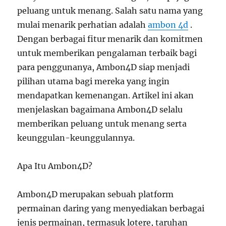
peluang untuk menang. Salah satu nama yang
mulai menarik perhatian adalah
ambon 4d
.
Dengan berbagai fitur menarik dan komitmen
untuk memberikan pengalaman terbaik bagi
para penggunanya, Ambon4D siap menjadi
pilihan utama bagi mereka yang ingin
mendapatkan kemenangan. Artikel ini akan
menjelaskan bagaimana Ambon4D selalu
memberikan peluang untuk menang serta
keunggulan-keunggulannya.
Apa Itu Ambon4D?
Ambon4D merupakan sebuah platform
permainan daring yang menyediakan berbagai
jenis permainan, termasuk lotere, taruhan