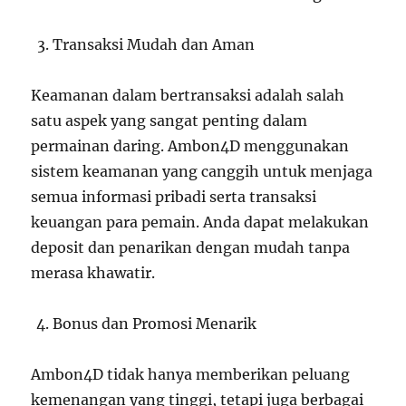
Transaksi Mudah dan Aman
Keamanan dalam bertransaksi adalah salah
satu aspek yang sangat penting dalam
permainan daring. Ambon4D menggunakan
sistem keamanan yang canggih untuk menjaga
semua informasi pribadi serta transaksi
keuangan para pemain. Anda dapat melakukan
deposit dan penarikan dengan mudah tanpa
merasa khawatir.
Bonus dan Promosi Menarik
Ambon4D tidak hanya memberikan peluang
kemenangan yang tinggi, tetapi juga berbagai