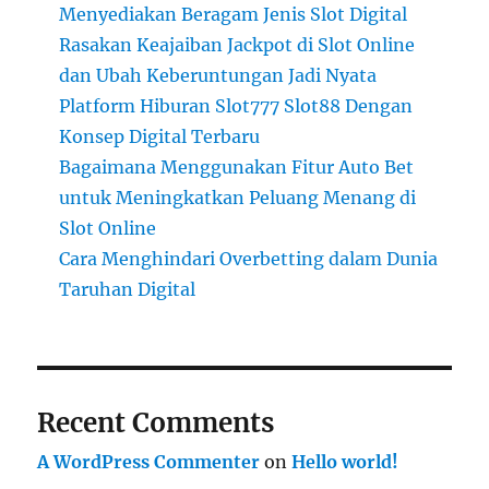
Menyediakan Beragam Jenis Slot Digital
Rasakan Keajaiban Jackpot di Slot Online
dan Ubah Keberuntungan Jadi Nyata
Platform Hiburan Slot777 Slot88 Dengan
Konsep Digital Terbaru
Bagaimana Menggunakan Fitur Auto Bet
untuk Meningkatkan Peluang Menang di
Slot Online
Cara Menghindari Overbetting dalam Dunia
Taruhan Digital
Recent Comments
A WordPress Commenter
on
Hello world!