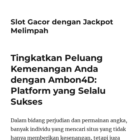
Slot Gacor dengan Jackpot
Melimpah
Tingkatkan Peluang
Kemenangan Anda
dengan Ambon4D:
Platform yang Selalu
Sukses
Dalam bidang perjudian dan permainan angka,
banyak individu yang mencari situs yang tidak
hanya memberikan kesenangan, tetapi juga