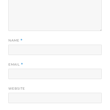
NAME
*
EMAIL
*
WEBSITE