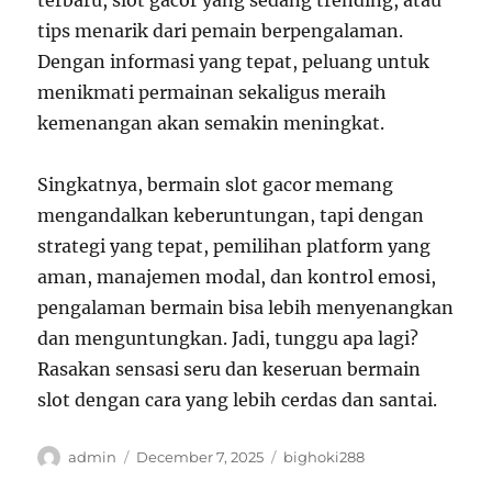
terbaru, slot gacor yang sedang trending, atau
tips menarik dari pemain berpengalaman.
Dengan informasi yang tepat, peluang untuk
menikmati permainan sekaligus meraih
kemenangan akan semakin meningkat.
Singkatnya, bermain slot gacor memang
mengandalkan keberuntungan, tapi dengan
strategi yang tepat, pemilihan platform yang
aman, manajemen modal, dan kontrol emosi,
pengalaman bermain bisa lebih menyenangkan
dan menguntungkan. Jadi, tunggu apa lagi?
Rasakan sensasi seru dan keseruan bermain
slot dengan cara yang lebih cerdas dan santai.
Author
Posted
Tags
admin
December 7, 2025
bighoki288
on