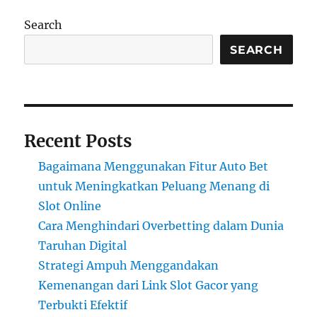
Search
SEARCH
Recent Posts
Bagaimana Menggunakan Fitur Auto Bet
untuk Meningkatkan Peluang Menang di
Slot Online
Cara Menghindari Overbetting dalam Dunia
Taruhan Digital
Strategi Ampuh Menggandakan
Kemenangan dari Link Slot Gacor yang
Terbukti Efektif