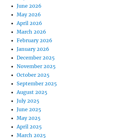
June 2026
May 2026
April 2026
March 2026
February 2026
January 2026
December 2025
November 2025
October 2025
September 2025
August 2025
July 2025
June 2025
May 2025
April 2025
March 2025