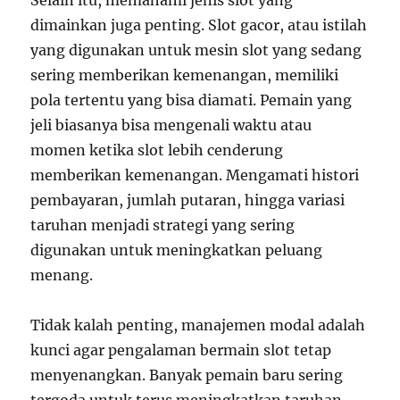
Selain itu, memahami jenis slot yang
dimainkan juga penting. Slot gacor, atau istilah
yang digunakan untuk mesin slot yang sedang
sering memberikan kemenangan, memiliki
pola tertentu yang bisa diamati. Pemain yang
jeli biasanya bisa mengenali waktu atau
momen ketika slot lebih cenderung
memberikan kemenangan. Mengamati histori
pembayaran, jumlah putaran, hingga variasi
taruhan menjadi strategi yang sering
digunakan untuk meningkatkan peluang
menang.
Tidak kalah penting, manajemen modal adalah
kunci agar pengalaman bermain slot tetap
menyenangkan. Banyak pemain baru sering