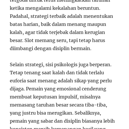
tergoda untuk terus meningkatkan taruhan
ketika mengalami kekalahan beruntun.
Padahal, strategi terbaik adalah menentukan
batas harian, baik dalam menang maupun
kalah, agar tidak terjebak dalam kerugian
besar. Slot memang seru, tapi tetap harus
diimbangi dengan disiplin bermain.
Selain strategi, sisi psikologis juga berperan.
Tetap tenang saat kalah dan tidak terlalu
euforia saat menang adalah sikap yang perlu
dijaga. Pemain yang emosional cenderung
membuat keputusan impulsif, misalnya
memasang taruhan besar secara tiba-tiba,
yang justru bisa merugikan. Sebaliknya,
pemain yang sabar dan disiplin biasanya lebih