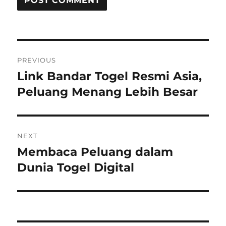
Post
PREVIOUS
navigation
Link Bandar Togel Resmi Asia,
Previous
post:
Peluang Menang Lebih Besar
NEXT
Membaca Peluang dalam
Next
post:
Dunia Togel Digital