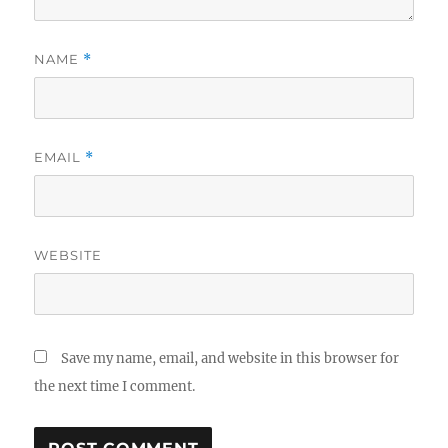
NAME
*
EMAIL
*
WEBSITE
Save my name, email, and website in this browser for
the next time I comment.