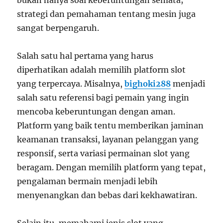
bukan hanya soal keberuntungan semata;
strategi dan pemahaman tentang mesin juga
sangat berpengaruh.
Salah satu hal pertama yang harus
diperhatikan adalah memilih platform slot
yang terpercaya. Misalnya,
bighoki288
menjadi
salah satu referensi bagi pemain yang ingin
mencoba keberuntungan dengan aman.
Platform yang baik tentu memberikan jaminan
keamanan transaksi, layanan pelanggan yang
responsif, serta variasi permainan slot yang
beragam. Dengan memilih platform yang tepat,
pengalaman bermain menjadi lebih
menyenangkan dan bebas dari kekhawatiran.