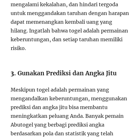
mengalami kekalahan, dan hindari tergoda
untuk menggandakan taruhan dengan harapan
dapat memenangkan kembali uang yang
hilang. Ingatlah bahwa togel adalah permainan
keberuntungan, dan setiap taruhan memiliki
risiko.
3.
Gunakan Prediksi dan Angka Jitu
Meskipun togel adalah permainan yang
mengandalkan keberuntungan, menggunakan
prediksi dan angka jitu bisa membantu
meningkatkan peluang Anda. Banyak pemain
Abutogel yang berbagi prediksi angka
berdasarkan pola dan statistik yang telah