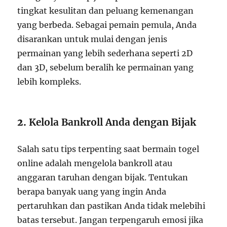
tingkat kesulitan dan peluang kemenangan
yang berbeda. Sebagai pemain pemula, Anda
disarankan untuk mulai dengan jenis
permainan yang lebih sederhana seperti 2D
dan 3D, sebelum beralih ke permainan yang
lebih kompleks.
2.
Kelola Bankroll Anda dengan Bijak
Salah satu tips terpenting saat bermain togel
online adalah mengelola bankroll atau
anggaran taruhan dengan bijak. Tentukan
berapa banyak uang yang ingin Anda
pertaruhkan dan pastikan Anda tidak melebihi
batas tersebut. Jangan terpengaruh emosi jika