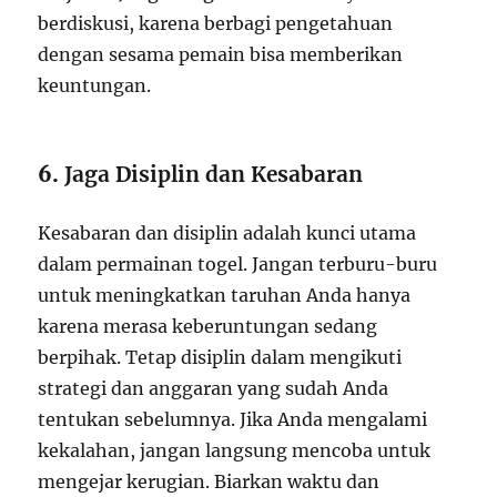
berdiskusi, karena berbagi pengetahuan
dengan sesama pemain bisa memberikan
keuntungan.
6.
Jaga Disiplin dan Kesabaran
Kesabaran dan disiplin adalah kunci utama
dalam permainan togel. Jangan terburu-buru
untuk meningkatkan taruhan Anda hanya
karena merasa keberuntungan sedang
berpihak. Tetap disiplin dalam mengikuti
strategi dan anggaran yang sudah Anda
tentukan sebelumnya. Jika Anda mengalami
kekalahan, jangan langsung mencoba untuk
mengejar kerugian. Biarkan waktu dan