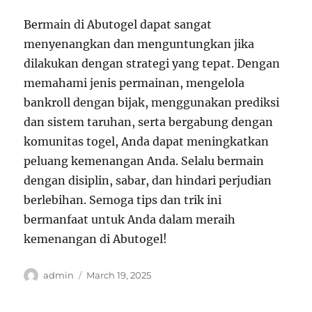
Bermain di Abutogel dapat sangat
menyenangkan dan menguntungkan jika
dilakukan dengan strategi yang tepat. Dengan
memahami jenis permainan, mengelola
bankroll dengan bijak, menggunakan prediksi
dan sistem taruhan, serta bergabung dengan
komunitas togel, Anda dapat meningkatkan
peluang kemenangan Anda. Selalu bermain
dengan disiplin, sabar, dan hindari perjudian
berlebihan. Semoga tips dan trik ini
bermanfaat untuk Anda dalam meraih
kemenangan di Abutogel!
Author
Posted
admin
March 19, 2025
on