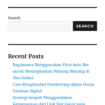
Search
SEARCH
Recent Posts
Bagaimana Menggunakan Fitur Auto Bet
untuk Meningkatkan Peluang Menang di
Slot Online
Cara Menghindari Overbetting dalam Dunia
Taruhan Digital
Strategi Ampuh Menggandakan
Kemenangan dari Link Slot Gacor yang