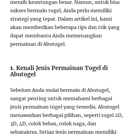
meraih keuntungan besar. Namun, untuk bisa
sukses bermain togel, Anda perlu memiliki
strategi yang tepat. Dalam artikel ini, kami
akan memberikan beberapa tips dan trik yang
dapat membantu Anda memenangkan
permainan di Abutogel.
1.
Kenali Jenis Permainan Togel di
Abutogel
Sebelum Anda mulai bermain di Abutogel,
sangat penting untuk memahami berbagai
jenis permainan togel yang tersedia. Abutogel
menawarkan berbagai pilihan, seperti togel 2D,
3D, 4D, colok bebas, colok naga, dan
sebagainya. Setiap jenis permainan memiliki