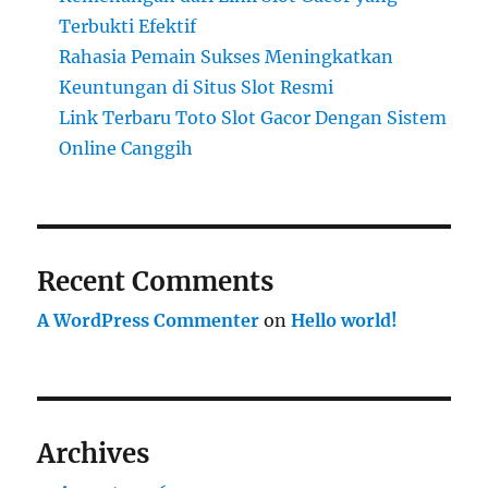
Terbukti Efektif
Rahasia Pemain Sukses Meningkatkan
Keuntungan di Situs Slot Resmi
Link Terbaru Toto Slot Gacor Dengan Sistem
Online Canggih
Recent Comments
A WordPress Commenter
on
Hello world!
Archives