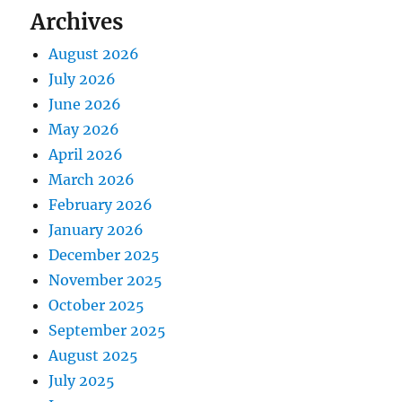
Archives
August 2026
July 2026
June 2026
May 2026
April 2026
March 2026
February 2026
January 2026
December 2025
November 2025
October 2025
September 2025
August 2025
July 2025