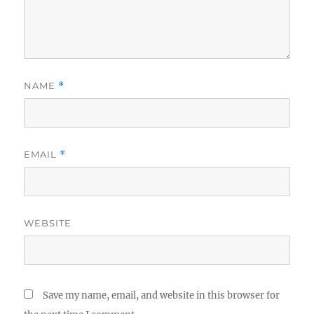
NAME
*
EMAIL
*
WEBSITE
Save my name, email, and website in this browser for