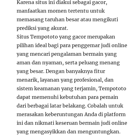
Karena situs ini diakui sebagai gacor,
manfaatkan momen tertentu untuk
memasang taruhan besar atau mengikuti
prediksi yang akurat.
Situs Tempototo yang gacor merupakan
pilihan ideal bagi para penggemar judi online
yang mencari pengalaman bermain yang
aman dan nyaman, serta peluang menang
yang besar. Dengan banyaknya fitur
menarik, layanan yang profesional, dan
sistem keamanan yang terjamin, Tempototo
dapat memenuhi kebutuhan para pemain
dari berbagai latar belakang. Cobalah untuk
merasakan keberuntungan Anda di platform
ini dan nikmati keseruan bermain judi online
yang mengasyikkan dan menguntungkan.