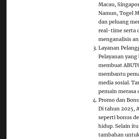
Macau, Singapor
Namun, Togel Ma
dan peluang me
real-time serta
menganalisis an
Layanan Pelang
Pelayanan yang 
membuat ABUTOGE
membantu pemain
media sosial. T
pemain merasa d
Promo dan Bonu
Di tahun 2025,
seperti bonus d
hidup. Selain i
tambahan untuk 