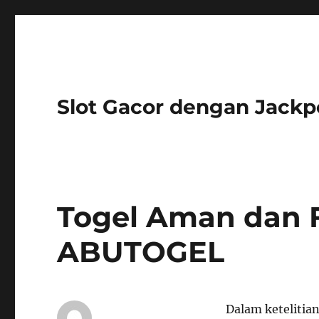
Slot Gacor dengan Jack
Togel Aman dan F
ABUTOGEL
Dalam ketelitian