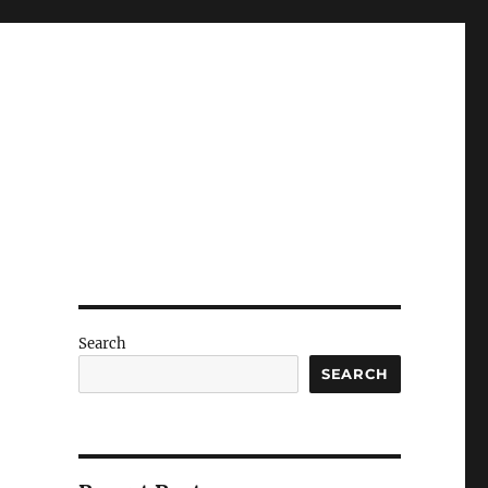
Search
SEARCH