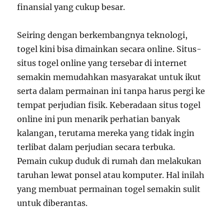
finansial yang cukup besar.
Seiring dengan berkembangnya teknologi,
togel kini bisa dimainkan secara online. Situs-
situs togel online yang tersebar di internet
semakin memudahkan masyarakat untuk ikut
serta dalam permainan ini tanpa harus pergi ke
tempat perjudian fisik. Keberadaan situs togel
online ini pun menarik perhatian banyak
kalangan, terutama mereka yang tidak ingin
terlibat dalam perjudian secara terbuka.
Pemain cukup duduk di rumah dan melakukan
taruhan lewat ponsel atau komputer. Hal inilah
yang membuat permainan togel semakin sulit
untuk diberantas.