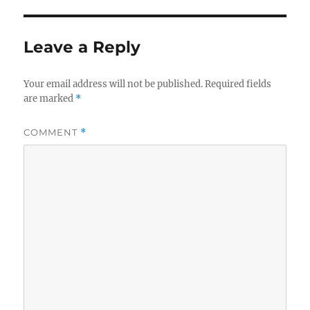
Leave a Reply
Your email address will not be published.
Required fields
are marked
*
COMMENT
*