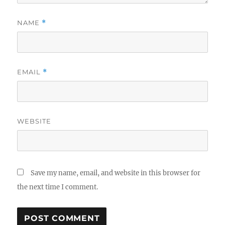
NAME
*
EMAIL
*
WEBSITE
Save my name, email, and website in this browser for
the next time I comment.