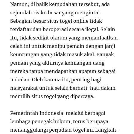
Namun, di balik kemudahan tersebut, ada
sejumlah risiko besar yang mengintai.
Sebagian besar situs togel online tidak
terdaftar dan beroperasi secara ilegal. Selain
itu, tidak sedikit oknum yang memanfaatkan
celah ini untuk menipu pemain dengan janji
keuntungan yang tidak masuk akal. Banyak
pemain yang akhirnya kehilangan uang
mereka tanpa mendapatkan apapun sebagai
imbalan. Oleh karena itu, penting bagi
masyarakat untuk selalu berhati-hati dalam
memilih situs togel yang dipercaya.
Pemerintah Indonesia, melalui berbagai
lembaga penegak hukum, terus berupaya
menanggulangi perjudian togel ini. Langkah-