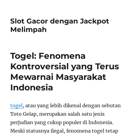
Slot Gacor dengan Jackpot
Melimpah
Togel: Fenomena
Kontroversial yang Terus
Mewarnai Masyarakat
Indonesia
togel
, atau yang lebih dikenal dengan sebutan
Toto Gelap, merupakan salah satu jenis
perjudian yang cukup populer di Indonesia.
Meski statusnya ilegal, fenomena togel tetap