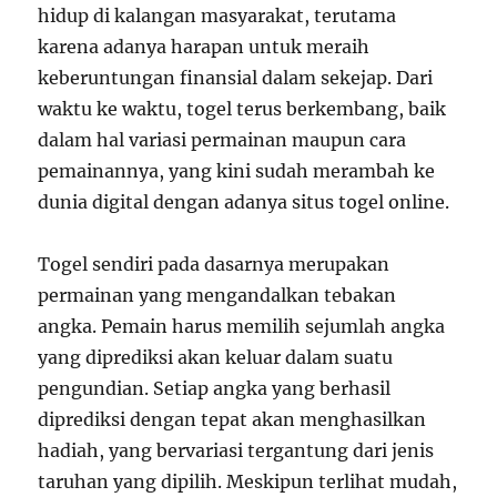
hidup di kalangan masyarakat, terutama
karena adanya harapan untuk meraih
keberuntungan finansial dalam sekejap. Dari
waktu ke waktu, togel terus berkembang, baik
dalam hal variasi permainan maupun cara
pemainannya, yang kini sudah merambah ke
dunia digital dengan adanya situs togel online.
Togel sendiri pada dasarnya merupakan
permainan yang mengandalkan tebakan
angka. Pemain harus memilih sejumlah angka
yang diprediksi akan keluar dalam suatu
pengundian. Setiap angka yang berhasil
diprediksi dengan tepat akan menghasilkan
hadiah, yang bervariasi tergantung dari jenis
taruhan yang dipilih. Meskipun terlihat mudah,