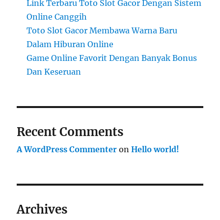
Link Terbaru Toto Slot Gacor Dengan Sistem
Online Canggih
Toto Slot Gacor Membawa Warna Baru
Dalam Hiburan Online
Game Online Favorit Dengan Banyak Bonus
Dan Keseruan
Recent Comments
A WordPress Commenter
on
Hello world!
Archives