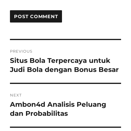
Post
PREVIOUS
navigation
Situs Bola Terpercaya untuk
Previous
post:
Judi Bola dengan Bonus Besar
NEXT
Ambon4d Analisis Peluang
Next
post:
dan Probabilitas