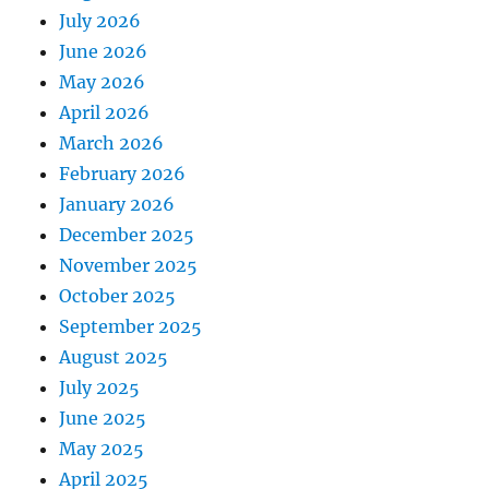
July 2026
June 2026
May 2026
April 2026
March 2026
February 2026
January 2026
December 2025
November 2025
October 2025
September 2025
August 2025
July 2025
June 2025
May 2025
April 2025