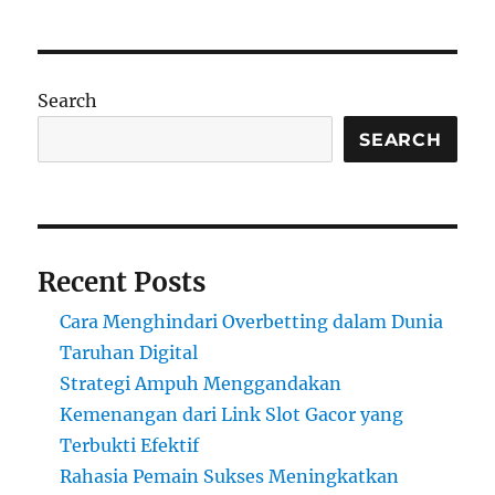
Search
SEARCH
Recent Posts
Cara Menghindari Overbetting dalam Dunia
Taruhan Digital
Strategi Ampuh Menggandakan
Kemenangan dari Link Slot Gacor yang
Terbukti Efektif
Rahasia Pemain Sukses Meningkatkan