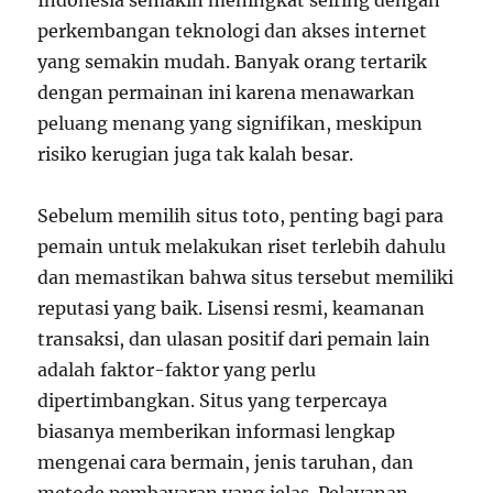
Indonesia semakin meningkat seiring dengan
perkembangan teknologi dan akses internet
yang semakin mudah. Banyak orang tertarik
dengan permainan ini karena menawarkan
peluang menang yang signifikan, meskipun
risiko kerugian juga tak kalah besar.
Sebelum memilih situs toto, penting bagi para
pemain untuk melakukan riset terlebih dahulu
dan memastikan bahwa situs tersebut memiliki
reputasi yang baik. Lisensi resmi, keamanan
transaksi, dan ulasan positif dari pemain lain
adalah faktor-faktor yang perlu
dipertimbangkan. Situs yang terpercaya
biasanya memberikan informasi lengkap
mengenai cara bermain, jenis taruhan, dan