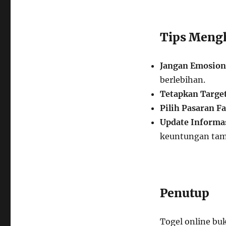
Tips Meng
Jangan Emosion
berlebihan.
Tetapkan Target
Pilih Pasaran Fa
Update Informas
keuntungan ta
Penutup
Togel online bu