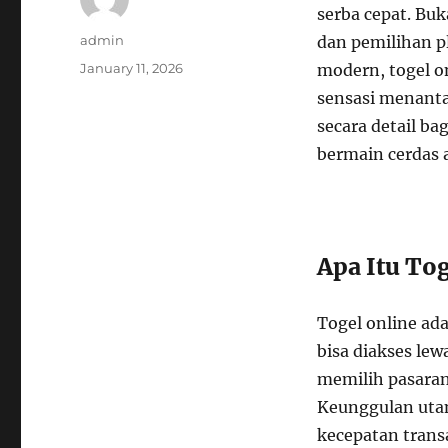
serba cepat. Buk
Author
admin
dan pemilihan p
Posted
January 11, 2026
modern, togel on
on
sensasi menanta
secara detail ba
bermain cerdas
Apa Itu To
Togel online ada
bisa diakses lew
memilih pasaran
Keunggulan utam
kecepatan transa