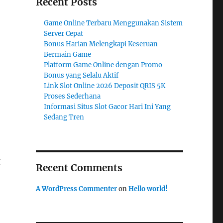
Recent Posts
Game Online Terbaru Menggunakan Sistem
Server Cepat
Bonus Harian Melengkapi Keseruan
Bermain Game
Platform Game Online dengan Promo
Bonus yang Selalu Aktif
Link Slot Online 2026 Deposit QRIS 5K
Proses Sederhana
Informasi Situs Slot Gacor Hari Ini Yang
Sedang Tren
g
Recent Comments
A WordPress Commenter
on
Hello world!