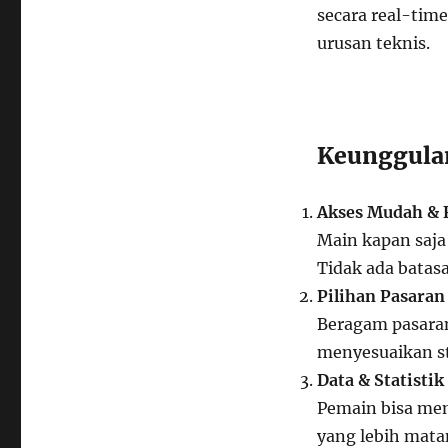
secara real-time
urusan teknis.
Keunggulan
Akses Mudah & F
Main kapan saja
Tidak ada batas
Pilihan Pasaran
Beragam pasaran
menyesuaikan st
Data & Statisti
Pemain bisa mem
yang lebih mata