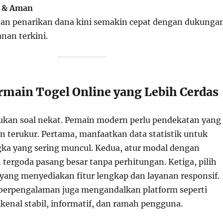
t & Aman
dan penarikan dana kini semakin cepat dengan dukunga
nan terkini.
ermain Togel Online yang Lebih Cerdas
ukan soal nekat. Pemain modern perlu pendekatan yang
an terukur. Pertama, manfaatkan data statistik untuk
gka yang sering muncul. Kedua, atur modal dengan
 tergoda pasang besar tanpa perhitungan. Ketiga, pilih
 yang menyediakan fitur lengkap dan layanan responsif.
berpengalaman juga mengandalkan platform seperti
kenal stabil, informatif, dan ramah pengguna.