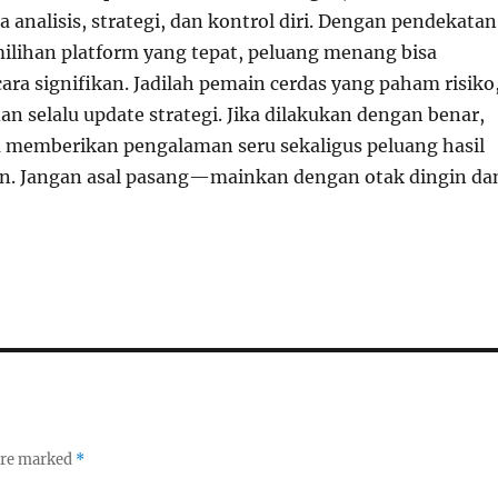
 analisis, strategi, dan kontrol diri. Dengan pendekatan
lihan platform yang tepat, peluang menang bisa
ara signifikan. Jadilah pemain cerdas yang paham risiko
dan selalu update strategi. Jika dilakukan dengan benar,
sa memberikan pengalaman seru sekaligus peluang hasil
. Jangan asal pasang—mainkan dengan otak dingin da
 are marked
*