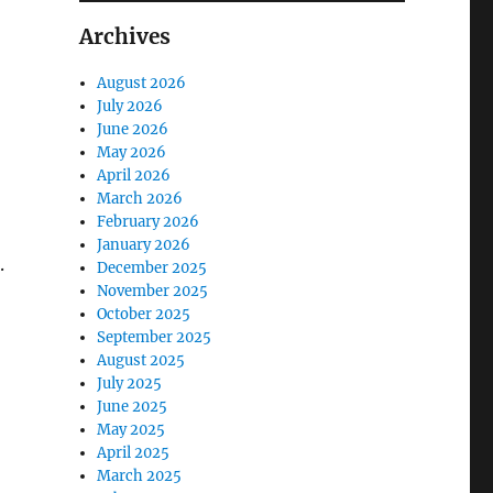
Archives
August 2026
July 2026
June 2026
May 2026
April 2026
March 2026
February 2026
January 2026
.
December 2025
November 2025
October 2025
September 2025
August 2025
July 2025
June 2025
May 2025
April 2025
March 2025