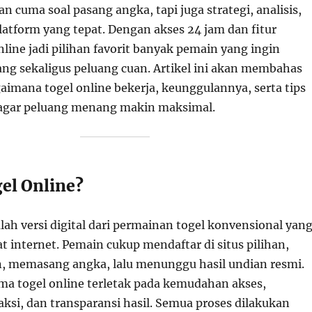
an cuma soal pasang angka, tapi juga strategi, analisis,
latform yang tepat. Dengan akses 24 jam dan fitur
line jadi pilihan favorit banyak pemain yang ingin
ng sekaligus peluang cuan. Artikel ini akan membahas
gaimana togel online bekerja, keunggulannya, serta tips
 agar peluang menang makin maksimal.
gel Online?
lah versi digital dari permainan togel konvensional yan
at internet. Pemain cukup mendaftar di situs pilihan,
, memasang angka, lalu menunggu hasil undian resmi.
a togel online terletak pada kemudahan akses,
ksi, dan transparansi hasil. Semua proses dilakukan