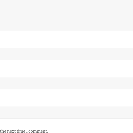
 the next time I comment.