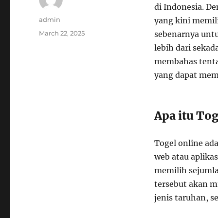
di Indonesia. D
Author
admin
yang kini memil
Posted
March 22, 2025
sebenarnya unt
on
lebih dari sekad
membahas tentan
yang dapat mem
Apa itu Tog
Togel online ad
web atau aplika
memilih sejuml
tersebut akan m
jenis taruhan, s