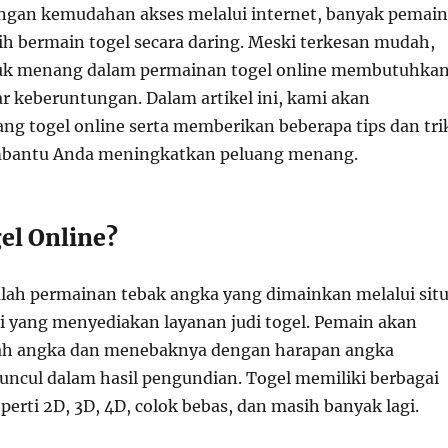
engan kemudahan akses melalui internet, banyak pemain
ih bermain togel secara daring. Meski terkesan mudah,
uk menang dalam permainan togel online membutuhka
ar keberuntungan. Dalam artikel ini, kami akan
g togel online serta memberikan beberapa tips dan tri
bantu Anda meningkatkan peluang menang.
el Online?
alah permainan tebak angka yang dimainkan melalui sit
si yang menyediakan layanan judi togel. Pemain akan
ah angka dan menebaknya dengan harapan angka
uncul dalam hasil pengundian. Togel memiliki berbagai
eperti 2D, 3D, 4D, colok bebas, dan masih banyak lagi.