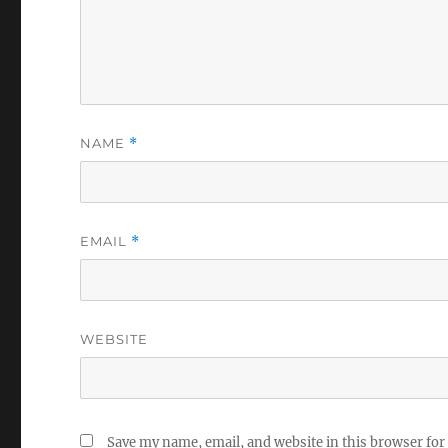
NAME
*
EMAIL
*
WEBSITE
Save my name, email, and website in this browser for