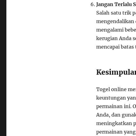
Jangan Terlalu 
Salah satu trik 
mengendalikan d
mengalami bebe
kerugian Anda s
mencapai batas 
Kesimpula
Togel online m
keuntungan yang
permainan ini. O
Anda, dan gunaka
meningkatkan pe
permainan yang 