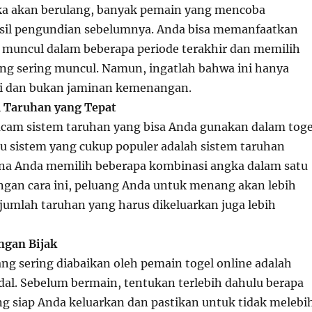
ka akan berulang, banyak pemain yang mencoba
sil pengundian sebelumnya. Anda bisa memanfaatkan
 muncul dalam beberapa periode terakhir dan memilih
g sering muncul. Namun, ingatlah bahwa ini hanya
si dan bukan jaminan kemenangan.
 Taruhan yang Tepat
cam sistem taruhan yang bisa Anda gunakan dalam toge
tu sistem yang cukup populer adalah sistem taruhan
na Anda memilih beberapa kombinasi angka dalam satu
engan cara ini, peluang Anda untuk menang akan lebih
jumlah taruhan yang harus dikeluarkan juga lebih
ngan Bijak
ang sering diabaikan oleh pemain togel online adalah
al. Sebelum bermain, tentukan terlebih dahulu berapa
g siap Anda keluarkan dan pastikan untuk tidak melebi