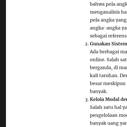
bahwa pola ang
menganalisis ha
pola angka yang
angka-angka yan
sebagai referen
Gunakan Sistem
Ada berbagai ma
online. Salah sa
berganda, di ma
kali taruhan. D
besar meskipun 
banyak.
Kelola Modal de
Salah satu hal y
pengelolaan mod
banyak uang yan