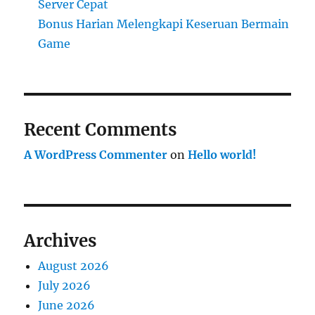
Server Cepat
Bonus Harian Melengkapi Keseruan Bermain
Game
Recent Comments
A WordPress Commenter
on
Hello world!
Archives
August 2026
July 2026
June 2026