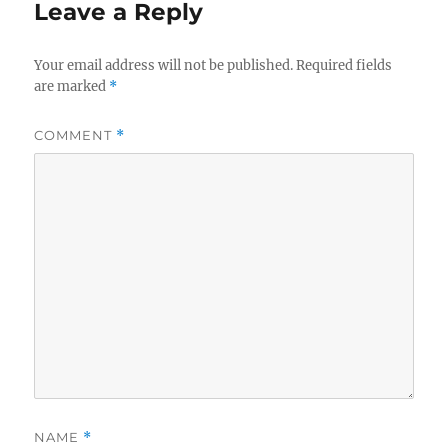
Leave a Reply
Your email address will not be published.
Required fields
are marked
*
COMMENT
*
NAME
*