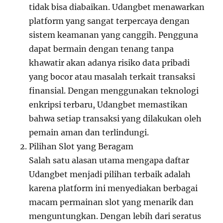
tidak bisa diabaikan. Udangbet menawarkan
platform yang sangat terpercaya dengan
sistem keamanan yang canggih. Pengguna
dapat bermain dengan tenang tanpa
khawatir akan adanya risiko data pribadi
yang bocor atau masalah terkait transaksi
finansial. Dengan menggunakan teknologi
enkripsi terbaru, Udangbet memastikan
bahwa setiap transaksi yang dilakukan oleh
pemain aman dan terlindungi.
Pilihan Slot yang Beragam
Salah satu alasan utama mengapa daftar
Udangbet menjadi pilihan terbaik adalah
karena platform ini menyediakan berbagai
macam permainan slot yang menarik dan
menguntungkan. Dengan lebih dari seratus