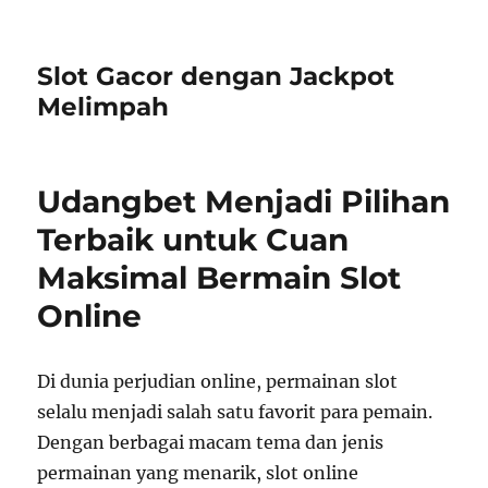
Slot Gacor dengan Jackpot
Melimpah
Udangbet Menjadi Pilihan
Terbaik untuk Cuan
Maksimal Bermain Slot
Online
Di dunia perjudian online, permainan slot
selalu menjadi salah satu favorit para pemain.
Dengan berbagai macam tema dan jenis
permainan yang menarik, slot online