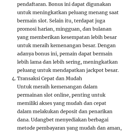
pendaftaran. Bonus ini dapat digunakan
untuk meningkatkan peluang menang saat
bermain slot. Selain itu, terdapat juga
promosi harian, mingguan, dan bulanan
yang memberikan kesempatan lebih besar
untuk meraih kemenangan besar. Dengan
adanya bonus ini, pemain dapat bermain
lebih lama dan lebih sering, meningkatkan
peluang untuk mendapatkan jackpot besar.
Transaksi Cepat dan Mudah
Untuk meraih kemenangan dalam
permainan slot online, penting untuk
memiliki akses yang mudah dan cepat
dalam melakukan deposit dan penarikan
dana. Udangbet menyediakan berbagai
metode pembayaran yang mudah dan aman,