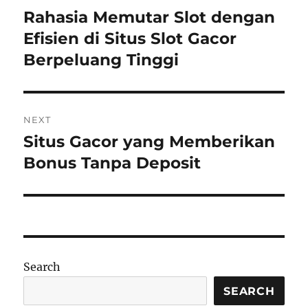
navigation
Rahasia Memutar Slot dengan
Previous
post:
Efisien di Situs Slot Gacor
Berpeluang Tinggi
NEXT
Situs Gacor yang Memberikan
Next
post:
Bonus Tanpa Deposit
Search
SEARCH