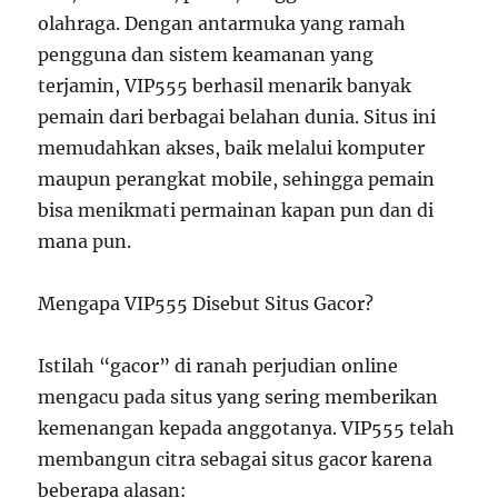
olahraga. Dengan antarmuka yang ramah
pengguna dan sistem keamanan yang
terjamin, VIP555 berhasil menarik banyak
pemain dari berbagai belahan dunia. Situs ini
memudahkan akses, baik melalui komputer
maupun perangkat mobile, sehingga pemain
bisa menikmati permainan kapan pun dan di
mana pun.
Mengapa VIP555 Disebut Situs Gacor?
Istilah “gacor” di ranah perjudian online
mengacu pada situs yang sering memberikan
kemenangan kepada anggotanya. VIP555 telah
membangun citra sebagai situs gacor karena
beberapa alasan: