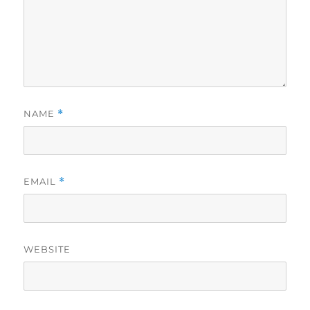
NAME
*
EMAIL
*
WEBSITE