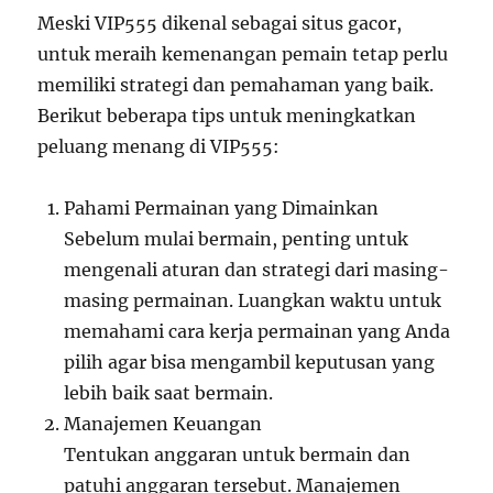
Meski VIP555 dikenal sebagai situs gacor,
untuk meraih kemenangan pemain tetap perlu
memiliki strategi dan pemahaman yang baik.
Berikut beberapa tips untuk meningkatkan
peluang menang di VIP555:
Pahami Permainan yang Dimainkan
Sebelum mulai bermain, penting untuk
mengenali aturan dan strategi dari masing-
masing permainan. Luangkan waktu untuk
memahami cara kerja permainan yang Anda
pilih agar bisa mengambil keputusan yang
lebih baik saat bermain.
Manajemen Keuangan
Tentukan anggaran untuk bermain dan
patuhi anggaran tersebut. Manajemen