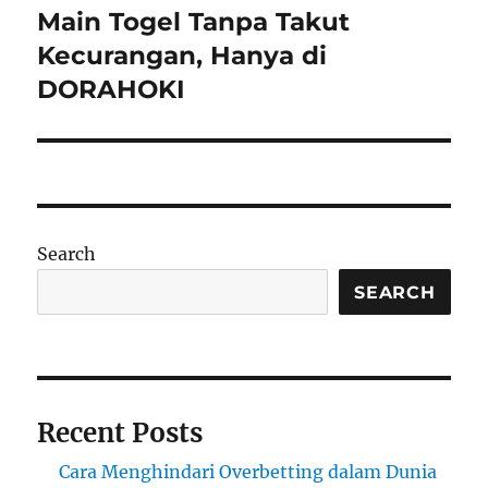
Main Togel Tanpa Takut
Next
post:
Kecurangan, Hanya di
DORAHOKI
Search
SEARCH
Recent Posts
Cara Menghindari Overbetting dalam Dunia