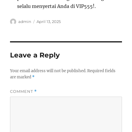
selalu menyertai Anda di VIP555!.
Author
Posted
admin
April 13, 2025
on
Leave a Reply
Your email address will not be published.
Required fields
are marked
*
COMMENT
*