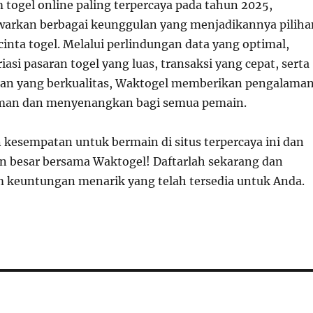
 togel online paling terpercaya pada tahun 2025,
arkan berbagai keunggulan yang menjadikannya piliha
inta togel. Melalui perlindungan data yang optimal,
riasi pasaran togel yang luas, transaksi yang cepat, serta
gan yang berkualitas, Waktogel memberikan pengalama
man dan menyenangkan bagi semua pemain.
 kesempatan untuk bermain di situs terpercaya ini dan
 besar bersama Waktogel! Daftarlah sekarang dan
 keuntungan menarik yang telah tersedia untuk Anda.