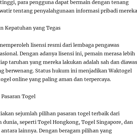
tinggi, para pengguna dapat bermain dengan tenang
watir tentang penyalahgunaan informasi pribadi mereka
an Kepatuhan yang Tegas
memperoleh lisensi resmi dari lembaga pengawas
asional. Dengan adanya lisensi ini, pemain merasa lebih
iap taruhan yang mereka lakukan adalah sah dan diawas
ang berwenang. Status hukum ini menjadikan Waktogel
 togel online yang paling aman dan terpercaya.
 Pasaran Togel
iakan sejumlah pilihan pasaran togel terbaik dari
n dunia, seperti Togel Hongkong, Togel Singapore, dan
i antara lainnya. Dengan beragam pilihan yang