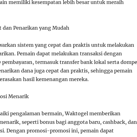
ain memiliki kesempatan lebih besar untuk meraih
t dan Penarikan yang Mudah
arkan sistem yang cepat dan praktis untuk melakukan
arikan. Pemain dapat melakukan transaksi dengan
 pembayaran, termasuk transfer bank lokal serta dompe
penarikan dana juga cepat dan praktis, sehingga pemain
merasakan hasil kemenangan mereka.
osi Menarik
iki pengalaman bermain, Waktogel memberikan
menarik, seperti bonus bagi anggota baru, cashback, dan
si. Dengan promosi-promosi ini, pemain dapat