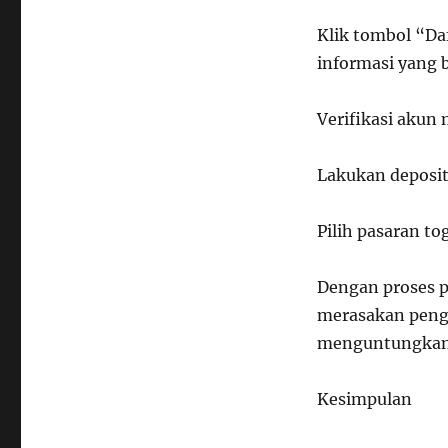
Klik tombol “Da
informasi yang 
Verifikasi akun 
Lakukan deposi
Pilih pasaran to
Dengan proses p
merasakan peng
menguntungkan 
Kesimpulan