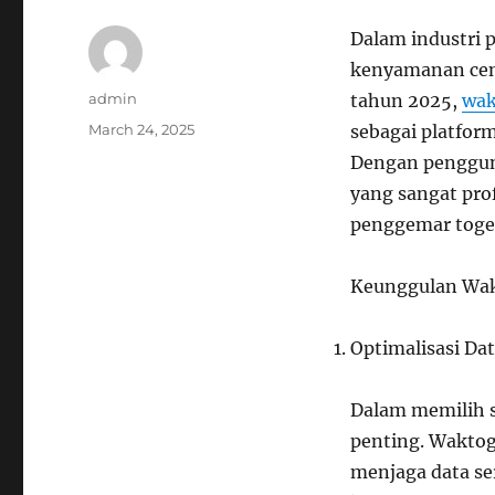
Dalam industri 
kenyamanan cend
Author
admin
tahun 2025,
wak
Posted
March 24, 2025
sebagai platform
on
Dengan penggun
yang sangat pro
penggemar togel
Keunggulan Wak
Optimalisasi Da
Dalam memilih s
penting. Waktog
menjaga data se