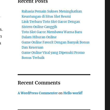
Recent Posts
Rahasia Pemain Sukses Meningkatkan
i
Keuntungan di Situs Slot Resmi
Link Terbaru Toto Slot Gacor Dengan
Sistem Online Canggih
a.
Toto Slot Gacor Membawa Warna Baru
n
Dalam Hiburan Online
Game Online Favorit Dengan Banyak Bonus
a
Dan Keseruan
Game Online Viral yang Dipenuhi Promo
Bonus Terbaik
Recent Comments
A WordPress Commenter
on
Hello world!