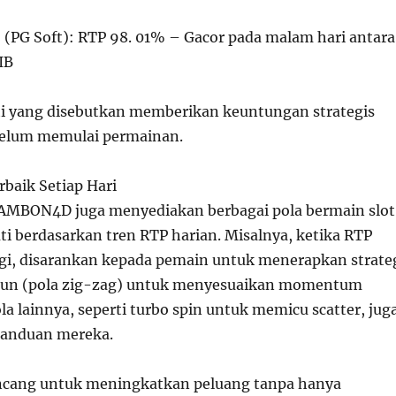
(PG Soft): RTP 98. 01% – Gacor pada malam hari antara
IB
ti yang disebutkan memberikan keuntungan strategis
belum memulai permainan.
rbaik Setiap Hari
 AMBON4D juga menyediakan berbagai pola bermain slot
ti berdasarkan tren RTP harian. Misalnya, ketika RTP
gi, disarankan kepada pemain untuk menerapkan strate
urun (pola zig-zag) untuk menyesuaikan momentum
a lainnya, seperti turbo spin untuk memicu scatter, jug
panduan mereka.
ancang untuk meningkatkan peluang tanpa hanya