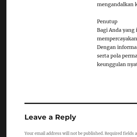
mengandalkan k
Penutup
Bagi Anda yang i
mempercayakan 
Dengan informas
serta pola perm
keunggulan nyat
Leave a Reply
Your email address will not be published.
Required fields