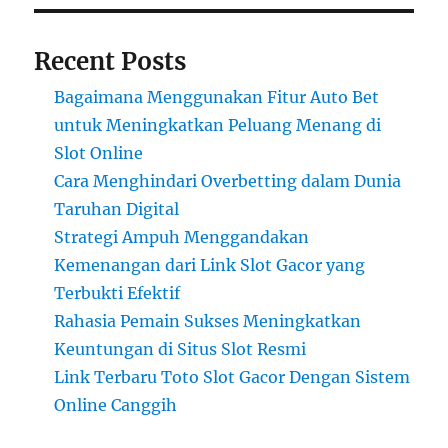
Recent Posts
Bagaimana Menggunakan Fitur Auto Bet
untuk Meningkatkan Peluang Menang di
Slot Online
Cara Menghindari Overbetting dalam Dunia
Taruhan Digital
Strategi Ampuh Menggandakan
Kemenangan dari Link Slot Gacor yang
Terbukti Efektif
Rahasia Pemain Sukses Meningkatkan
Keuntungan di Situs Slot Resmi
Link Terbaru Toto Slot Gacor Dengan Sistem
Online Canggih