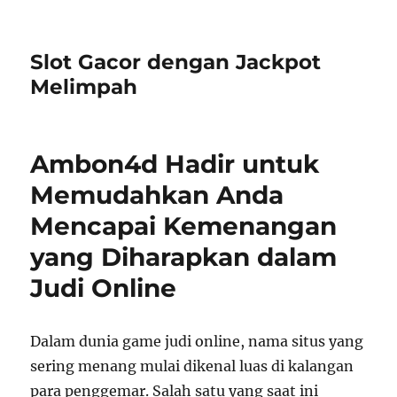
Slot Gacor dengan Jackpot
Melimpah
Ambon4d Hadir untuk
Memudahkan Anda
Mencapai Kemenangan
yang Diharapkan dalam
Judi Online
Dalam dunia game judi online, nama situs yang
sering menang mulai dikenal luas di kalangan
para penggemar. Salah satu yang saat ini