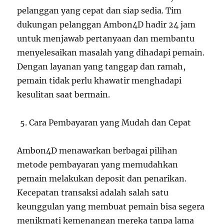
pelanggan yang cepat dan siap sedia. Tim
dukungan pelanggan Ambon4D hadir 24 jam
untuk menjawab pertanyaan dan membantu
menyelesaikan masalah yang dihadapi pemain.
Dengan layanan yang tanggap dan ramah,
pemain tidak perlu khawatir menghadapi
kesulitan saat bermain.
Cara Pembayaran yang Mudah dan Cepat
Ambon4D menawarkan berbagai pilihan
metode pembayaran yang memudahkan
pemain melakukan deposit dan penarikan.
Kecepatan transaksi adalah salah satu
keunggulan yang membuat pemain bisa segera
menikmati kemenangan mereka tanpa lama