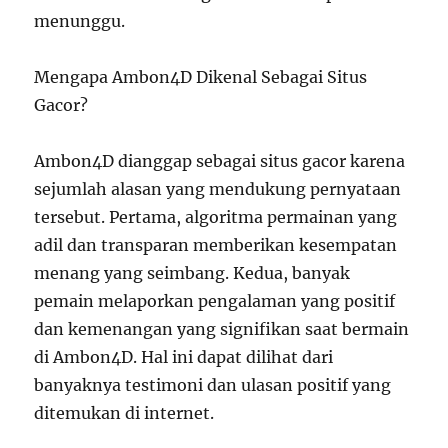
menunggu.
Mengapa Ambon4D Dikenal Sebagai Situs
Gacor?
Ambon4D dianggap sebagai situs gacor karena
sejumlah alasan yang mendukung pernyataan
tersebut. Pertama, algoritma permainan yang
adil dan transparan memberikan kesempatan
menang yang seimbang. Kedua, banyak
pemain melaporkan pengalaman yang positif
dan kemenangan yang signifikan saat bermain
di Ambon4D. Hal ini dapat dilihat dari
banyaknya testimoni dan ulasan positif yang
ditemukan di internet.