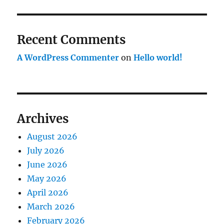
Recent Comments
A WordPress Commenter
on
Hello world!
Archives
August 2026
July 2026
June 2026
May 2026
April 2026
March 2026
February 2026