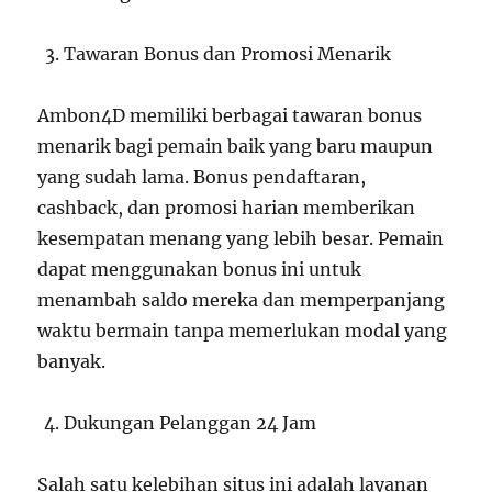
Tawaran Bonus dan Promosi Menarik
Ambon4D memiliki berbagai tawaran bonus
menarik bagi pemain baik yang baru maupun
yang sudah lama. Bonus pendaftaran,
cashback, dan promosi harian memberikan
kesempatan menang yang lebih besar. Pemain
dapat menggunakan bonus ini untuk
menambah saldo mereka dan memperpanjang
waktu bermain tanpa memerlukan modal yang
banyak.
Dukungan Pelanggan 24 Jam
Salah satu kelebihan situs ini adalah layanan