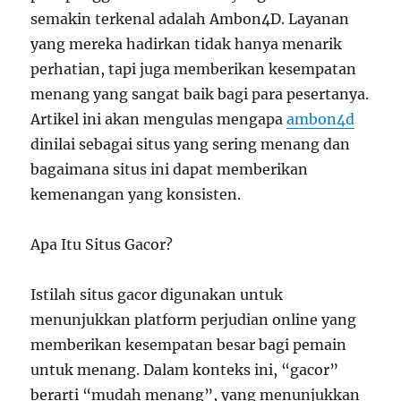
semakin terkenal adalah Ambon4D. Layanan
yang mereka hadirkan tidak hanya menarik
perhatian, tapi juga memberikan kesempatan
menang yang sangat baik bagi para pesertanya.
Artikel ini akan mengulas mengapa
ambon4d
dinilai sebagai situs yang sering menang dan
bagaimana situs ini dapat memberikan
kemenangan yang konsisten.
Apa Itu Situs Gacor?
Istilah situs gacor digunakan untuk
menunjukkan platform perjudian online yang
memberikan kesempatan besar bagi pemain
untuk menang. Dalam konteks ini, “gacor”
berarti “mudah menang”, yang menunjukkan