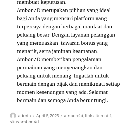
membuat keputusan.
Ambon4D merupakan pilihan yang ideal
bagi Anda yang mencari platform yang
terpercaya dengan berbagai manfaat dan
peluang besar. Dengan layanan pelanggan
yang memuaskan, tawaran bonus yang
menarik, serta jaminan keamanan,
Ambon4D memberikan pengalaman
permainan yang menyenangkan dan
peluang untuk menang. Ingatlah untuk
bermain dengan bijak dan menikmati setiap
momen kesenangan yang ada. Selamat
bermain dan semoga Anda beruntung!.
Author
Posted
Tags
admin
April 5, 2025
ambon4d
,
link alternatif
,
on
situs ambon4d