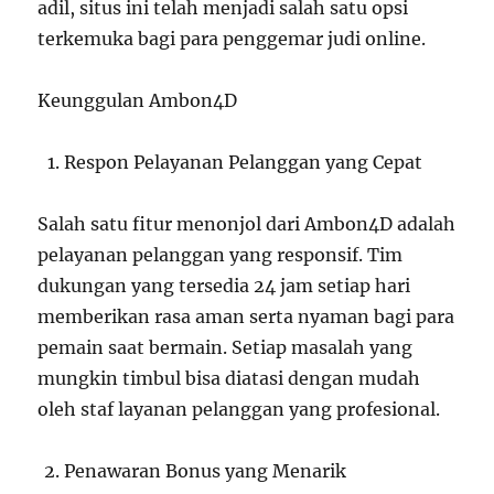
adil, situs ini telah menjadi salah satu opsi
terkemuka bagi para penggemar judi online.
Keunggulan Ambon4D
Respon Pelayanan Pelanggan yang Cepat
Salah satu fitur menonjol dari Ambon4D adalah
pelayanan pelanggan yang responsif. Tim
dukungan yang tersedia 24 jam setiap hari
memberikan rasa aman serta nyaman bagi para
pemain saat bermain. Setiap masalah yang
mungkin timbul bisa diatasi dengan mudah
oleh staf layanan pelanggan yang profesional.
Penawaran Bonus yang Menarik