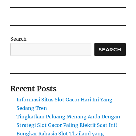
Search
SEARCH
Recent Posts
Informasi Situs Slot Gacor Hari Ini Yang
Sedang Tren
Tingkatkan Peluang Menang Anda Dengan
Strategi Slot Gacor Paling Efektif Saat Ini!
Bongkar Rahasia Slot Thailand yang