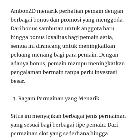
Ambon4D menarik perhatian pemain dengan
berbagai bonus dan promosi yang menggoda.
Dari bonus sambutan untuk anggota baru
hingga bonus loyalitas bagi pemain setia,
semua ini dirancang untuk meningkatkan
peluang menang bagi para pemain. Dengan
adanya bonus, pemain mampu meningkatkan
pengalaman bermain tanpa perlu investasi
besar.
Ragam Permainan yang Menarik
Situs ini menyajikan berbagai jenis permainan
yang sesuai bagi berbagai tipe pemain. Dari
permainan slot yang sederhana hingga