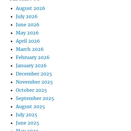
August 2026
July 2026
June 2026
May 2026
April 2026
March 2026
February 2026
January 2026
December 2025
November 2025
October 2025
September 2025
August 2025
July 2025
June 2025