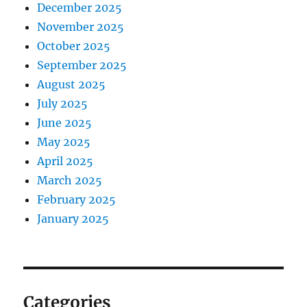
December 2025
November 2025
October 2025
September 2025
August 2025
July 2025
June 2025
May 2025
April 2025
March 2025
February 2025
January 2025
Categories