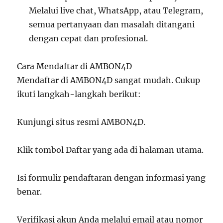
Melalui live chat, WhatsApp, atau Telegram,
semua pertanyaan dan masalah ditangani
dengan cepat dan profesional.
Cara Mendaftar di AMBON4D
Mendaftar di AMBON4D sangat mudah. Cukup
ikuti langkah-langkah berikut:
Kunjungi situs resmi AMBON4D.
Klik tombol Daftar yang ada di halaman utama.
Isi formulir pendaftaran dengan informasi yang
benar.
Verifikasi akun Anda melalui email atau nomor