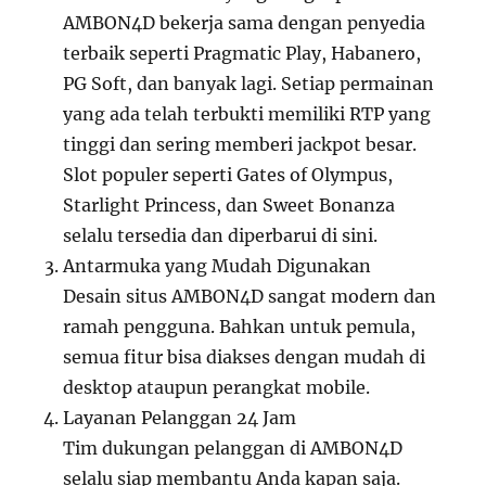
AMBON4D bekerja sama dengan penyedia
terbaik seperti Pragmatic Play, Habanero,
PG Soft, dan banyak lagi. Setiap permainan
yang ada telah terbukti memiliki RTP yang
tinggi dan sering memberi jackpot besar.
Slot populer seperti Gates of Olympus,
Starlight Princess, dan Sweet Bonanza
selalu tersedia dan diperbarui di sini.
Antarmuka yang Mudah Digunakan
Desain situs AMBON4D sangat modern dan
ramah pengguna. Bahkan untuk pemula,
semua fitur bisa diakses dengan mudah di
desktop ataupun perangkat mobile.
Layanan Pelanggan 24 Jam
Tim dukungan pelanggan di AMBON4D
selalu siap membantu Anda kapan saja.