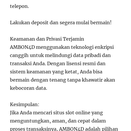
telepon.
Lakukan deposit dan segera mulai bermain!
Keamanan dan Privasi Terjamin
AMBON4D menggunakan teknologi enkripsi
canggih untuk melindungi data pribadi dan
transaksi Anda. Dengan lisensi resmi dan
sistem keamanan yang ketat, Anda bisa
bermain dengan tenang tanpa khawatir akan
kebocoran data.
Kesimpulan:
Jika Anda mencari situs slot online yang
menguntungkan, aman, dan cepat dalam
proses transaksinya, AMBON4D adalah pilihan