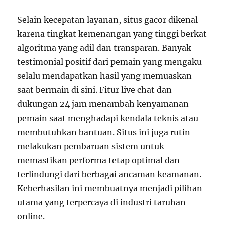
Selain kecepatan layanan, situs gacor dikenal
karena tingkat kemenangan yang tinggi berkat
algoritma yang adil dan transparan. Banyak
testimonial positif dari pemain yang mengaku
selalu mendapatkan hasil yang memuaskan
saat bermain di sini. Fitur live chat dan
dukungan 24 jam menambah kenyamanan
pemain saat menghadapi kendala teknis atau
membutuhkan bantuan. Situs ini juga rutin
melakukan pembaruan sistem untuk
memastikan performa tetap optimal dan
terlindungi dari berbagai ancaman keamanan.
Keberhasilan ini membuatnya menjadi pilihan
utama yang terpercaya di industri taruhan
online.