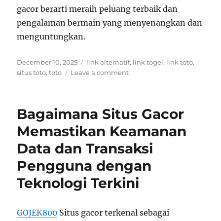
gacor berarti meraih peluang terbaik dan
pengalaman bermain yang menyenangkan dan
menguntungkan.
Posted
Tags
December 10, 2025
link alternatif
,
link togel
,
link toto
,
on
on
situs toto
,
toto
Leave a comment
Keamanan
dan
Privasi
Bagaimana Situs Gacor
Data
di
Memastikan Keamanan
Situs
Data dan Transaksi
Gacor
Berbasis
Pengguna dengan
Teknologi
Cloud
Teknologi Terkini
GOJEK800
Situs gacor terkenal sebagai