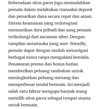
Keberadaan situs gacor juga memudahkan
pemain dalam melakukan transaksi deposit
dan penarikan dana secara cepat dan aman.
Sistem keamanan yang terintegrasi
memastikan data pribadi dan uang pemain
terlindungi dari ancaman siber. Dengan
tampilan antarmuka yang user-friendly,
pemain dapat dengan mudah menavigasi
berbagai menu tanpa mengalami kendala.
Penawaran promo dan bonus harian
memberikan peluang tambahan untuk
meningkatkan peluang menang dan
memperbesar modal bermain. Ini menjadi
salah satu faktor mengapa banyak orang
memilih situs gacor sebagai tempat utama
untuk bermain.