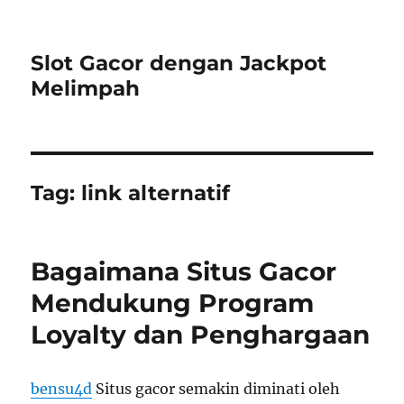
Slot Gacor dengan Jackpot
Melimpah
Tag:
link alternatif
Bagaimana Situs Gacor
Mendukung Program
Loyalty dan Penghargaan
bensu4d
Situs gacor semakin diminati oleh