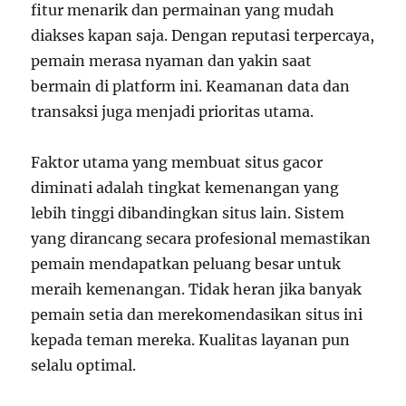
fitur menarik dan permainan yang mudah
diakses kapan saja. Dengan reputasi terpercaya,
pemain merasa nyaman dan yakin saat
bermain di platform ini. Keamanan data dan
transaksi juga menjadi prioritas utama.
Faktor utama yang membuat situs gacor
diminati adalah tingkat kemenangan yang
lebih tinggi dibandingkan situs lain. Sistem
yang dirancang secara profesional memastikan
pemain mendapatkan peluang besar untuk
meraih kemenangan. Tidak heran jika banyak
pemain setia dan merekomendasikan situs ini
kepada teman mereka. Kualitas layanan pun
selalu optimal.