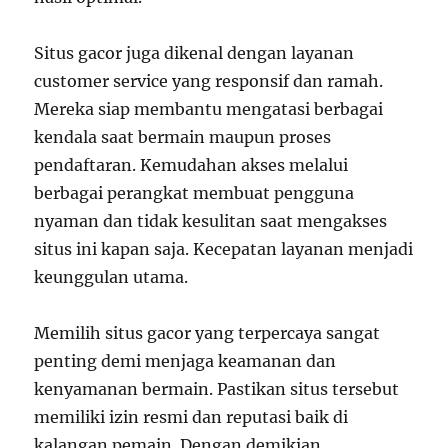
Situs gacor juga dikenal dengan layanan
customer service yang responsif dan ramah.
Mereka siap membantu mengatasi berbagai
kendala saat bermain maupun proses
pendaftaran. Kemudahan akses melalui
berbagai perangkat membuat pengguna
nyaman dan tidak kesulitan saat mengakses
situs ini kapan saja. Kecepatan layanan menjadi
keunggulan utama.
Memilih situs gacor yang terpercaya sangat
penting demi menjaga keamanan dan
kenyamanan bermain. Pastikan situs tersebut
memiliki izin resmi dan reputasi baik di
kalangan pemain. Dengan demikian,