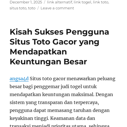
Posted
Tags
December 1, 2025
link alternatif
,
link togel
,
link toto
,
on
on
situs toto
,
toto
Leave a comment
Situs
Gacor
dan
Kisah Sukses Pengguna
Peranannya
dalam
Situs Toto Gacor yang
Meningkatkan
Mendapatkan
Hasil
Taruhan
Keuntungan Besar
Online
angsa4d
Situs toto gacor menawarkan peluang
besar bagi penggemar judi togel untuk
mendapatkan keuntungan maksimal. Dengan
sistem yang transparan dan terpercaya,
pengguna dapat memasang taruhan dengan
keyakinan tinggi. Keamanan data dan
transaksi menjadi prioritas utama, sehingga