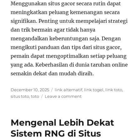
Menggunakan situs gacor secara rutin dapat
meningkatkan peluang kemenangan secara
signifikan. Penting untuk mempelajari strategi
dan trik bermain agar tidak hanya
mengandalkan keberuntungan saja. Dengan
mengikuti panduan dan tips dari situs gacor,
pemain dapat mengoptimalkan setiap peluang
yang ada. Keberhasilan di dunia taruhan online
semakin dekat dan mudah diraih.
Posted
Tags
December 10, 2025
link alternatif
,
link togel
,
link toto
,
on
on
situs toto
,
toto
Leave a comment
Bagaimana
Situs
Gacor
Mengenal Lebih Dekat
Memastikan
Keamanan
Sistem RNG di Situs
Data