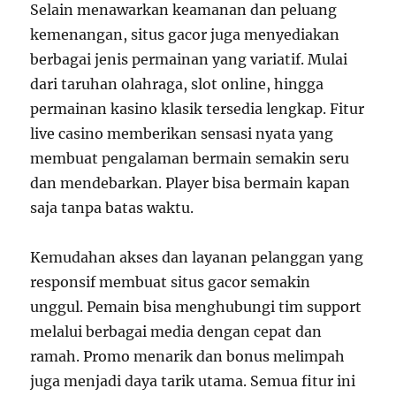
Selain menawarkan keamanan dan peluang
kemenangan, situs gacor juga menyediakan
berbagai jenis permainan yang variatif. Mulai
dari taruhan olahraga, slot online, hingga
permainan kasino klasik tersedia lengkap. Fitur
live casino memberikan sensasi nyata yang
membuat pengalaman bermain semakin seru
dan mendebarkan. Player bisa bermain kapan
saja tanpa batas waktu.
Kemudahan akses dan layanan pelanggan yang
responsif membuat situs gacor semakin
unggul. Pemain bisa menghubungi tim support
melalui berbagai media dengan cepat dan
ramah. Promo menarik dan bonus melimpah
juga menjadi daya tarik utama. Semua fitur ini