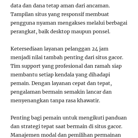
data dan dana tetap aman dari ancaman.
Tampilan situs yang responsif membuat
pengguna nyaman mengakses melalui berbagai
perangkat, baik desktop maupun ponsel.
Ketersediaan layanan pelanggan 24 jam
menjadi nilai tambah penting dari situs gacor.
Tim support yang profesional dan ramah siap
membantu setiap kendala yang dihadapi
pemain. Dengan layanan cepat dan tepat,
pengalaman bermain semakin lancar dan
menyenangkan tanpa rasa khawatir.
Penting bagi pemain untuk mengikuti panduan
dan strategi tepat saat bermain di situs gacor.
Manajemen modal dan pemilihan permainan