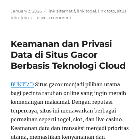
Posted
Tags
January 3, 2026
link alternatif
,
link togel
,
link toto
,
situs
on
on
toto
,
toto
Leave a comment
Bagaimana
Situs
Gacor
Keamanan dan Privasi
Mendukung
Program
Data di Situs Gacor
Loyalty
Berbasis Teknologi Cloud
dan
Penghargaan
BUKTI4D
Situs gacor menjadi pilihan utama
bagi pecinta taruhan online yang ingin meraih
kemenangan maksimal. Dengan reputasi
terpercaya, situs ini menawarkan berbagai
permainan seperti togel, slot, dan live casino.
Keamanan data dan transaksi menjadi prioritas
utama, memastikan kenyamanan dan