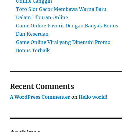
Online Canggih
Toto Slot Gacor Membawa Warna Baru
Dalam Hiburan Online
Game Online Favorit Dengan Banyak Bonus
Dan Keseruan
Game Online Viral yang Dipenuhi Promo
Bonus Terbaik
Recent Comments
A WordPress Commenter
on
Hello world!