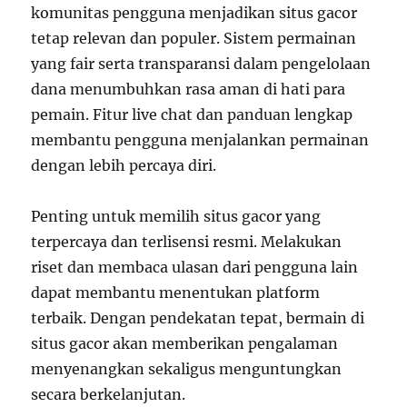
komunitas pengguna menjadikan situs gacor
tetap relevan dan populer. Sistem permainan
yang fair serta transparansi dalam pengelolaan
dana menumbuhkan rasa aman di hati para
pemain. Fitur live chat dan panduan lengkap
membantu pengguna menjalankan permainan
dengan lebih percaya diri.
Penting untuk memilih situs gacor yang
terpercaya dan terlisensi resmi. Melakukan
riset dan membaca ulasan dari pengguna lain
dapat membantu menentukan platform
terbaik. Dengan pendekatan tepat, bermain di
situs gacor akan memberikan pengalaman
menyenangkan sekaligus menguntungkan
secara berkelanjutan.