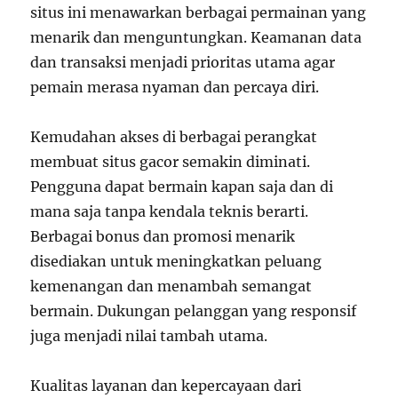
situs ini menawarkan berbagai permainan yang
menarik dan menguntungkan. Keamanan data
dan transaksi menjadi prioritas utama agar
pemain merasa nyaman dan percaya diri.
Kemudahan akses di berbagai perangkat
membuat situs gacor semakin diminati.
Pengguna dapat bermain kapan saja dan di
mana saja tanpa kendala teknis berarti.
Berbagai bonus dan promosi menarik
disediakan untuk meningkatkan peluang
kemenangan dan menambah semangat
bermain. Dukungan pelanggan yang responsif
juga menjadi nilai tambah utama.
Kualitas layanan dan kepercayaan dari