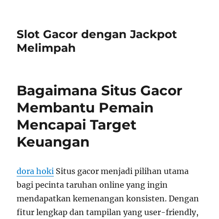
Slot Gacor dengan Jackpot
Melimpah
Bagaimana Situs Gacor
Membantu Pemain
Mencapai Target
Keuangan
dora hoki
Situs gacor menjadi pilihan utama
bagi pecinta taruhan online yang ingin
mendapatkan kemenangan konsisten. Dengan
fitur lengkap dan tampilan yang user-friendly,